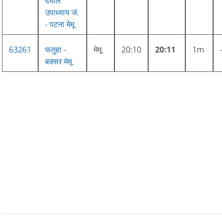
दयाल
उपाध्याय जं.
- पटना मेमू
63261
फतुहा -
मेमू
20:10
20:11
1m
बक्सर मेमू