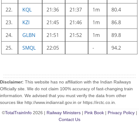
22.
KQL
21:36
21:37
1m
80.4
23.
KZI
21:45
21:46
1m
86.8
24.
GLBN
21:51
21:52
1m
89.8
25.
SMQL
22:05
-
94.2
Disclaimer:
This website has no affiliation with the Indian Railways
Officially site. We do not claim 100% accuracy of fast-changing train
information. We advised that you must verify the data from other
sources like http://www.indianrail.gov.in or https://irctc.co.in.
©
TotalTrainInfo
2026 |
Railway Ministers
|
Pink Book
|
Privacy Policy
|
Contact Us