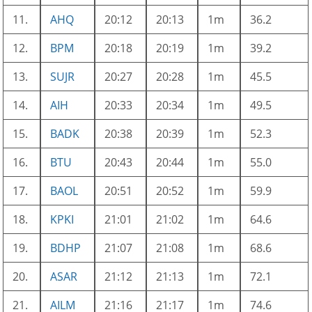
11.
AHQ
20:12
20:13
1m
36.2
12.
BPM
20:18
20:19
1m
39.2
13.
SUJR
20:27
20:28
1m
45.5
14.
AIH
20:33
20:34
1m
49.5
15.
BADK
20:38
20:39
1m
52.3
16.
BTU
20:43
20:44
1m
55.0
17.
BAOL
20:51
20:52
1m
59.9
18.
KPKI
21:01
21:02
1m
64.6
19.
BDHP
21:07
21:08
1m
68.6
20.
ASAR
21:12
21:13
1m
72.1
21.
AILM
21:16
21:17
1m
74.6