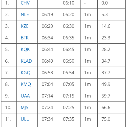
1.
CHV
06:10
-
0.0
2.
NLE
06:19
06:20
1m
5.3
3.
KZE
06:29
06:30
1m
14.6
4.
BFR
06:34
06:35
1m
23.3
5.
KQK
06:44
06:45
1m
28.2
6.
KLAD
06:49
06:50
1m
34.7
7.
KGQ
06:53
06:54
1m
37.7
8.
KMQ
07:04
07:05
1m
49.9
9.
UAA
07:14
07:15
1m
59.7
10.
MJS
07:24
07:25
1m
66.6
11.
ULL
07:34
07:35
1m
75.0