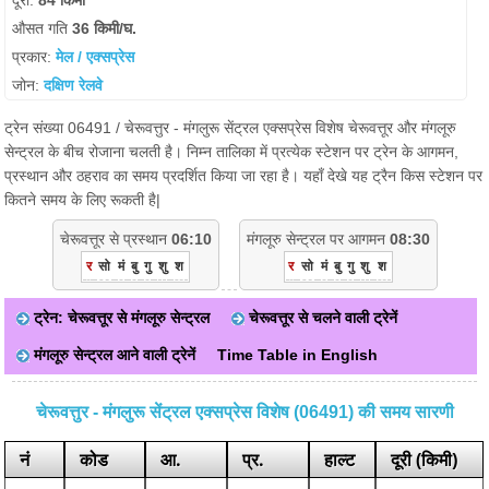
दूरी:
84 किमी
औसत गति
36 किमी/घ.
प्रकार:
मेल / एक्सप्रेस
जोन:
दक्षिण रेलवे
ट्रेन संख्या 06491 / चेरूवत्तुर - मंगलुरू सेंट्रल एक्सप्रेस विशेष चेरूवत्तूर और मंगलूरु
सेन्ट्रल के बीच रोजाना चलती है। निम्न तालिका में प्रत्येक स्टेशन पर ट्रेन के आगमन,
प्रस्थान और ठहराव का समय प्रदर्शित किया जा रहा है। यहाँ देखे यह ट्रैन किस स्टेशन पर
कितने समय के लिए रूकती है|
चेरूवत्तूर से प्रस्थान
06:10
मंगलूरु सेन्ट्रल पर आगमन
08:30
र
सो
मं
बु
गु
शु
श
र
सो
मं
बु
गु
शु
श
ट्रेन: चेरूवत्तूर से मंगलूरु सेन्ट्रल
चेरूवत्तूर से चलने वाली ट्रेनें
मंगलूरु सेन्ट्रल आने वाली ट्रेनें
Time Table in English
चेरूवत्तुर - मंगलुरू सेंट्रल एक्सप्रेस विशेष (06491) की समय सारणी
नं
कोड
आ.
प्र.
हाल्ट
दूरी (किमी)