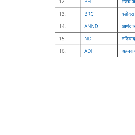
12.
BH
भरुच ज
13.
BRC
वडोदरा
14.
ANND
आणंद ज
15.
ND
नडियाद
16.
ADI
अहमदाब