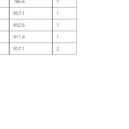
786.6
1
857.1
1
892.6
1
911.4
1
957.1
2