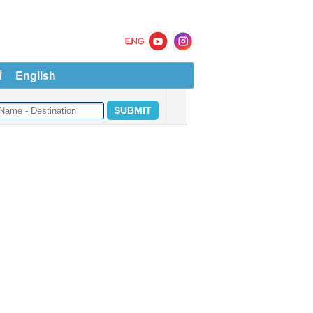
ं
English