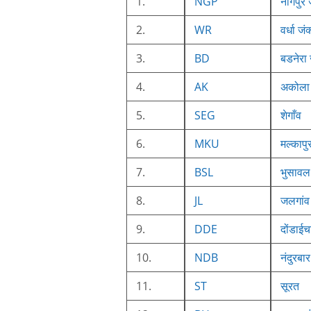
1.
NGP
नागपुर 
2.
WR
वर्धा जं
3.
BD
बडनेरा 
4.
AK
अकोला 
5.
SEG
शेगाँव
6.
MKU
मल्कापु
7.
BSL
भुसावल
8.
JL
जलगांव
9.
DDE
दोंडाईच
10.
NDB
नंदुरबार
11.
ST
सूरत