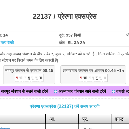
22137 / प्रेरणा एक्सप्रेस
व:
14
दूरी:
957 किमी
औ
:
मध्य रेलवे
कोच:
SL 3A 2A
शन और अहमदाबाद जंक्शन के बीच रविवार, बुधवार, शनिवार को चलती है। निम्न तालिका में प्रत
िस स्टेशन पर कितने समय के लिए रूकती है|
नागपुर जंक्शन से प्रस्थान
08:15
अहमदाबाद जंक्शन पर आगमन
00:45 +1n
र
सो
मं
बु
गु
शु
श
र
सो
मं
बु
गु
शु
श
नागपुर जंक्शन से चलने वाली ट्रेनें
अहमदाबाद जंक्शन आने वाली ट्रेनें
वापसी
#
प्रेरणा एक्सप्रेस (22137) की समय सारणी
आ.
प्र.
हाल्ट