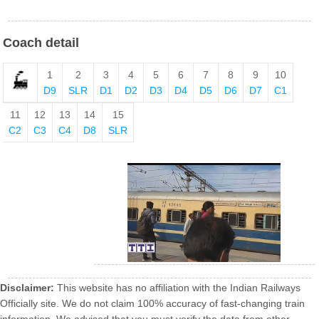
Coach detail
1
2
3
4
5
6
7
8
9
10
D9
SLR
D1
D2
D3
D4
D5
D6
D7
C1
11
12
13
14
15
C2
C3
C4
D8
SLR
Disclaimer:
This website has no affiliation with the Indian Railways
Officially site. We do not claim 100% accuracy of fast-changing train
information. We advised that you must verify the data from other