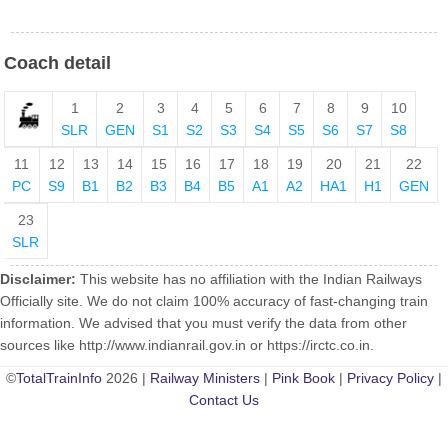
Coach detail
1
2
3
4
5
6
7
8
9
10
SLR
GEN
S1
S2
S3
S4
S5
S6
S7
S8
11
12
13
14
15
16
17
18
19
20
21
22
PC
S9
B1
B2
B3
B4
B5
A1
A2
HA1
H1
GEN
23
SLR
Disclaimer:
This website has no affiliation with the Indian Railways
Officially site. We do not claim 100% accuracy of fast-changing train
information. We advised that you must verify the data from other
sources like http://www.indianrail.gov.in or https://irctc.co.in.
©
TotalTrainInfo
2026 |
Railway Ministers
|
Pink Book
|
Privacy Policy
|
Contact Us