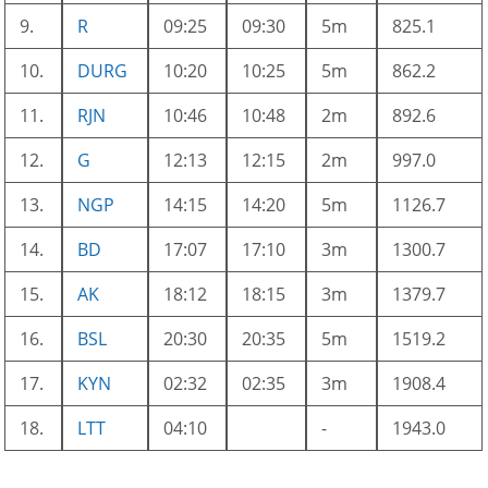
9.
R
09:25
09:30
5m
825.1
10.
DURG
10:20
10:25
5m
862.2
11.
RJN
10:46
10:48
2m
892.6
12.
G
12:13
12:15
2m
997.0
13.
NGP
14:15
14:20
5m
1126.7
14.
BD
17:07
17:10
3m
1300.7
15.
AK
18:12
18:15
3m
1379.7
16.
BSL
20:30
20:35
5m
1519.2
17.
KYN
02:32
02:35
3m
1908.4
18.
LTT
04:10
-
1943.0