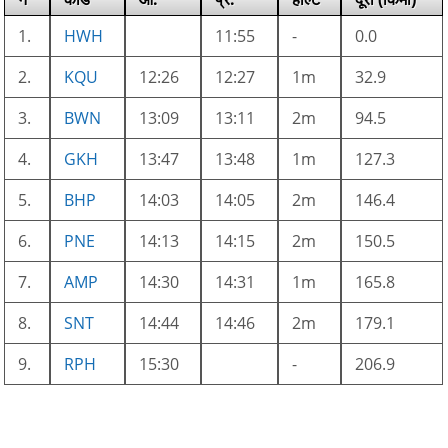
1.
HWH
11:55
-
0.0
2.
KQU
12:26
12:27
1m
32.9
3.
BWN
13:09
13:11
2m
94.5
4.
GKH
13:47
13:48
1m
127.3
5.
BHP
14:03
14:05
2m
146.4
6.
PNE
14:13
14:15
2m
150.5
7.
AMP
14:30
14:31
1m
165.8
8.
SNT
14:44
14:46
2m
179.1
9.
RPH
15:30
-
206.9