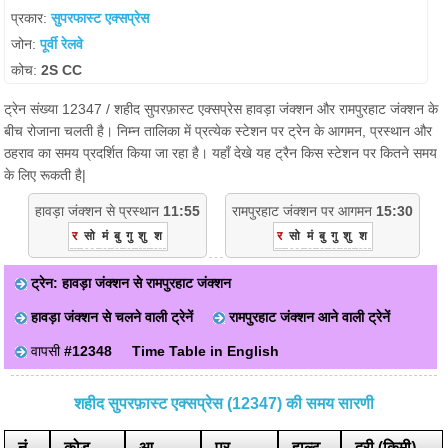
प्रकार:
सुपरफास्ट एक्सप्रेस
जोन:
पूर्वी रेलवे
कोच:
2S CC
ट्रेन संख्या 12347 / शहीद सुपरफ़ास्ट एक्सप्रेस हावड़ा जंक्शन और रामपुरहाट जंक्शन के
बीच रोजाना चलती है। निम्न तालिका में प्रत्येक स्टेशन पर ट्रेन के आगमन, प्रस्थान और
ठहराव का समय प्रदर्शित किया जा रहा है। यहाँ देखे यह ट्रैन किस स्टेशन पर कितने समय
के लिए रूकती है|
हावड़ा जंक्शन से प्रस्थान
11:55
रामपुरहाट जंक्शन पर आगमन
15:30
र
सो
मं
बु
गु
शु
श
र
सो
मं
बु
गु
शु
श
ट्रेन: हावड़ा जंक्शन से रामपुरहाट जंक्शन
हावड़ा जंक्शन से चलने वाली ट्रेनें
रामपुरहाट जंक्शन आने वाली ट्रेनें
वापसी
#12348
Time Table in English
शहीद सुपरफ़ास्ट एक्सप्रेस (12347) की समय सारणी
नं
कोड
आ.
प्र.
हाल्ट
दूरी (किमी)