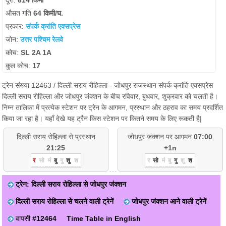
दूरी:
614 किमी
औसत गति
64 किमी/घ.
प्रकार:
संपर्क क्रांति एक्सप्रेस
जोन:
उत्तर पश्चिम रेलवे
कोच:
SL 2A 1A
कुल कोच:
17
ट्रेन संख्या 12463 / दिल्ली सराय रौहिल्ला - जोधपुर राजस्थान संपर्क क्रांति एक्सप्रेस
दिल्ली सराय रोहिल्ला और जोधपुर जंक्शन के बीच रविवार, बुधवार, शुक्रवार को चलती है।
निम्न तालिका में प्रत्येक स्टेशन पर ट्रेन के आगमन, प्रस्थान और ठहराव का समय प्रदर्शित
किया जा रहा है। यहाँ देखे यह ट्रैन किस स्टेशन पर कितने समय के लिए रूकती है|
दिल्ली सराय रोहिल्ला से प्रस्थान
जोधपुर जंक्शन पर आगमन
07:00
21:25
+1n
र
सो
मं
बु
गु
शु
श
र
सो
मं
बु
गु
शु
श
ट्रेन: दिल्ली सराय रोहिल्ला से जोधपुर जंक्शन
दिल्ली सराय रोहिल्ला से चलने वाली ट्रेनें
जोधपुर जंक्शन आने वाली ट्रेनें
वापसी
#12464
Time Table in English