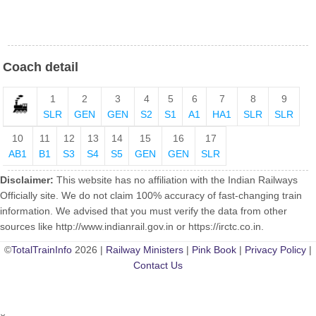
Coach detail
1
2
3
4
5
6
7
8
9
SLR
GEN
GEN
S2
S1
A1
HA1
SLR
SLR
10
11
12
13
14
15
16
17
AB1
B1
S3
S4
S5
GEN
GEN
SLR
Disclaimer:
This website has no affiliation with the Indian Railways
Officially site. We do not claim 100% accuracy of fast-changing train
information. We advised that you must verify the data from other
sources like http://www.indianrail.gov.in or https://irctc.co.in.
©
TotalTrainInfo
2026 |
Railway Ministers
|
Pink Book
|
Privacy Policy
|
Contact Us
×