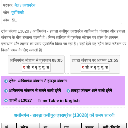
प्रकार:
मेल / एक्सप्रेस
जोन:
पूर्वी रेलवे
कोच:
SL
ट्रेन संख्या 13028 / अजीमगंज - हावड़ा कवीगुरु एक्सप्रेस आजिमगंज जंक्शन और हावड़ा
जंक्शन के बीच रोजाना चलती है। निम्न तालिका में प्रत्येक स्टेशन पर ट्रेन के आगमन,
प्रस्थान और ठहराव का समय प्रदर्शित किया जा रहा है। यहाँ देखे यह ट्रैन किस स्टेशन पर
कितने समय के लिए रूकती है|
आजिमगंज जंक्शन से प्रस्थान
08:05
हावड़ा जंक्शन पर आगमन
13:55
र
सो
मं
बु
गु
शु
श
र
सो
मं
बु
गु
शु
श
ट्रेन: आजिमगंज जंक्शन से हावड़ा जंक्शन
आजिमगंज जंक्शन से चलने वाली ट्रेनें
हावड़ा जंक्शन आने वाली ट्रेनें
वापसी
#13027
Time Table in English
अजीमगंज - हावड़ा कवीगुरु एक्सप्रेस (13028) की समय सारणी
नं
कोड
आ.
प्र.
हाल्ट
दूरी (किमी)