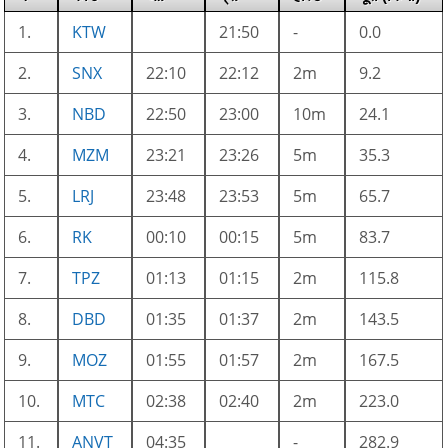
1.
KTW
21:50
-
0.0
2.
SNX
22:10
22:12
2m
9.2
3.
NBD
22:50
23:00
10m
24.1
4.
MZM
23:21
23:26
5m
35.3
5.
LRJ
23:48
23:53
5m
65.7
6.
RK
00:10
00:15
5m
83.7
7.
TPZ
01:13
01:15
2m
115.8
8.
DBD
01:35
01:37
2m
143.5
9.
MOZ
01:55
01:57
2m
167.5
10.
MTC
02:38
02:40
2m
223.0
11.
ANVT
04:35
-
282.9