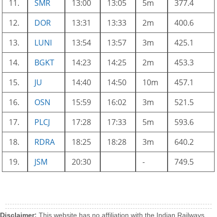
11.
SMR
13:00
13:05
5m
377.4
12.
DOR
13:31
13:33
2m
400.6
13.
LUNI
13:54
13:57
3m
425.1
14.
BGKT
14:23
14:25
2m
453.3
15.
JU
14:40
14:50
10m
457.1
16.
OSN
15:59
16:02
3m
521.5
17.
PLCJ
17:28
17:33
5m
593.6
18.
RDRA
18:25
18:28
3m
640.2
19.
JSM
20:30
-
749.5
Disclaimer:
This website has no affiliation with the Indian Railways