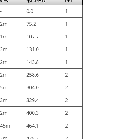
-
0.0
1
2m
75.2
1
1m
107.7
1
2m
131.0
1
2m
143.8
1
2m
258.6
2
5m
304.0
2
2m
329.4
2
2m
400.3
2
45m
464.1
2
2m
478.7
2