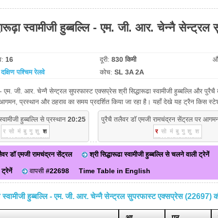
रूढ़ा स्वामीजी हुब्बल्लि - एम. जी. आर. चेन्नै सेन्ट्रल 
व:
16
दूरी:
830 किमी
औ
:
दक्षिण पश्चिम रेलवे
कोच:
SL 3A 2A
ि - एम. जी. आर. चेन्नै सेन्ट्रल सुपरफास्ट एक्सप्रेस‌ श्री सिद्धारूढा स्वामीजी हुब्बल्लि और पु
 के आगमन, प्रस्थान और ठहराव का समय प्रदर्शित किया जा रहा है। यहाँ देखे यह ट्रैन किस स्
 स्वामीजी हुब्बल्लि से प्रस्थान
20:25
पुरैचै तलैवर डॉ एमजी रामचंद्रन सेंट्रल पर आग
र
सो
मं
बु
गु
शु
श
र
सो
मं
बु
गु
शु
श
 तलैवर डॉ एमजी रामचंद्रन सेंट्रल
श्री सिद्धारूढा स्वामीजी हुब्बल्लि से चलने वाली ट्रेनें
्रेनें
वापसी
#22698
Time Table in English
ढ़ा स्वामीजी हुब्बल्लि - एम. जी. आर. चेन्नै सेन्ट्रल सुपरफास्ट एक्सप्रेस‌ (22697
आ.
प्र.