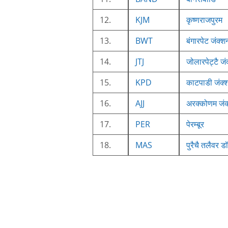
12.
KJM
कृष्णराजपुरम
13.
BWT
बंगारपेट जंक्श
14.
JTJ
जोलारपेट्टै जं
15.
KPD
काटपाडी जंक्
16.
AJJ
अरक्कोणम जंक
17.
PER
पेरम्बूर
18.
MAS
पुरैचै तलैवर ड