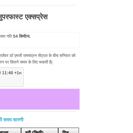
सुपरफास्ट एक्सप्रेस‌
सत गति
54 किमी/घ.
रैचै तलैवर डॉ एमजी रामचंद्रन सेंट्रल के बीच शनिवार को
टेशन पर कितने समय के लिए रूकती है|
मन
11:40 +1n
) की समय सारणी
हाल्ट
दूरी (किमी)
दिन