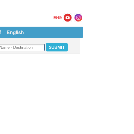
ं
English