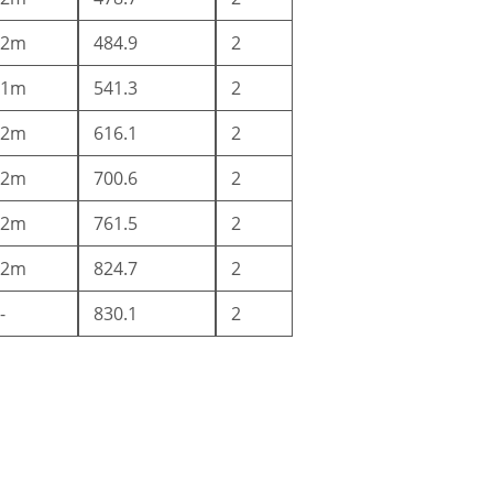
2m
484.9
2
1m
541.3
2
2m
616.1
2
2m
700.6
2
2m
761.5
2
2m
824.7
2
-
830.1
2