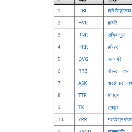
1.
UBL
श्री सिद्धारूढा
2.
HVR
हावेरि
3.
RNR
राणिबेन्नुरू
4.
HRR
हरिहर
5.
DVG
दावणगेरे
6.
RRB
बीरूर जंक्शन
7.
ASK
अरसीकेरे जंक्
8.
TTR
तिपटूर
9.
TK
तुमकूर
10.
YPR
यशवंतपुर जंक्
11.
BAND
बानसवाडि