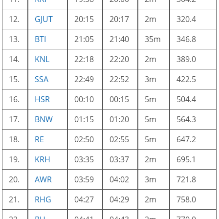
12.
GJUT
20:15
20:17
2m
320.4
13.
BTI
21:05
21:40
35m
346.8
14.
KNL
22:18
22:20
2m
389.0
15.
SSA
22:49
22:52
3m
422.5
16.
HSR
00:10
00:15
5m
504.4
17.
BNW
01:15
01:20
5m
564.3
18.
RE
02:50
02:55
5m
647.2
19.
KRH
03:35
03:37
2m
695.1
20.
AWR
03:59
04:02
3m
721.8
21.
RHG
04:27
04:29
2m
758.0