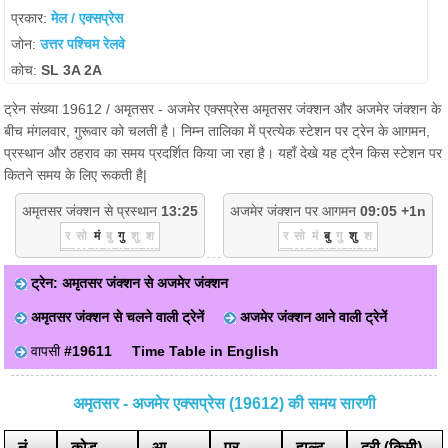
प्रकार:
मेल / एक्सप्रेस
जोन:
उत्तर पश्चिम रेलवे
कोच:
SL 3A 2A
ट्रेन संख्या 19612 / अमृतसर - अजमेर एक्सप्रेस अमृतसर जंक्शन और अजमेर जंक्शन के
बीच मंगलवार, गुरूवार को चलती है। निम्न तालिका में प्रत्येक स्टेशन पर ट्रेन के आगमन,
प्रस्थान और ठहराव का समय प्रदर्शित किया जा रहा है। यहाँ देखे यह ट्रैन किस स्टेशन पर
कितने समय के लिए रूकती है|
अमृतसर जंक्शन से प्रस्थान
13:25
अजमेर जंक्शन पर आगमन
09:05 +1n
र
सो
मं
बु
गु
शु
श
र
सो
मं
बु
गु
शु
श
ट्रेन: अमृतसर जंक्शन से अजमेर जंक्शन
अमृतसर जंक्शन से चलने वाली ट्रेनें
अजमेर जंक्शन आने वाली ट्रेनें
वापसी
#19611
Time Table in English
अमृतसर - अजमेर एक्सप्रेस (19612) की समय सारणी
नं
कोड
आ.
प्र.
हाल्ट
दूरी (किमी)