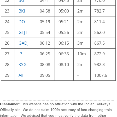
22.
BU
04:41
04:43
2m
770.0
23.
BKI
04:58
05:00
2m
782.7
24.
DO
05:19
05:21
2m
811.4
25.
GTJT
05:54
05:56
2m
862.0
26.
GADJ
06:12
06:15
3m
867.5
27.
JP
06:25
06:35
10m
872.9
28.
KSG
08:08
08:10
2m
982.3
29.
AII
09:05
-
1007.6
Disclaimer:
This website has no affiliation with the Indian Railways
Officially site. We do not claim 100% accuracy of fast-changing train
information. We advised that you must verify the data from other