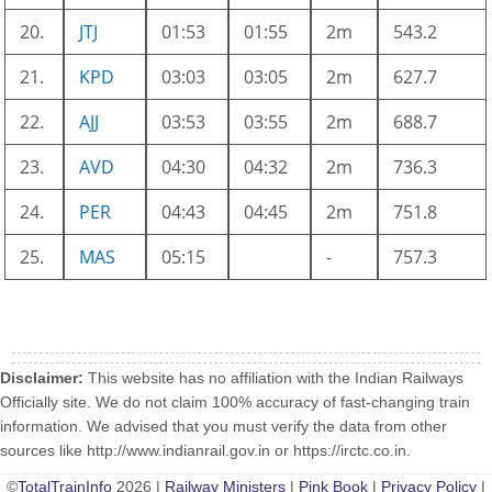
20.
JTJ
01:53
01:55
2m
543.2
21.
KPD
03:03
03:05
2m
627.7
22.
AJJ
03:53
03:55
2m
688.7
23.
AVD
04:30
04:32
2m
736.3
24.
PER
04:43
04:45
2m
751.8
25.
MAS
05:15
-
757.3
Disclaimer:
This website has no affiliation with the Indian Railways
Officially site. We do not claim 100% accuracy of fast-changing train
information. We advised that you must verify the data from other
sources like http://www.indianrail.gov.in or https://irctc.co.in.
©
TotalTrainInfo
2026 |
Railway Ministers
|
Pink Book
|
Privacy Policy
|