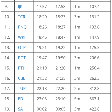
9.
IJK
17:57
17:58
1m
107.4
10.
TCR
18:20
18:23
3m
131.2
11.
PNQ
18:26
18:27
1m
133.6
12.
WKI
18:46
18:47
1m
147.9
13.
OTP
19:21
19:22
1m
175.3
14.
PGT
19:47
19:50
3m
206.6
15.
PTJ
21:19
21:20
1m
256.4
16.
CBE
21:32
21:35
3m
262.3
17.
TUP
22:18
22:20
2m
312.8
18.
ED
23:05
23:10
5m
363.1
19.
SA
00:02
00:05
3m
422.8