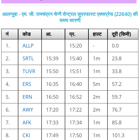
आलप्पुष़ा - एम. जी. रामचंद्रन चेन्नै सेन्ट्रल सुपरफास्ट एक्सप्रेस (22640) की
समय सारणी
नं
कोड
आ.
प्र.
हाल्ट
दूरी (किमी)
1.
ALLP
15:20
-
0.0
2.
SRTL
15:39
15:40
1m
23.8
3.
TUVR
15:50
15:51
1m
33.8
4.
ERS
16:35
16:40
5m
57.2
5.
ERN
16:50
16:52
2m
59.7
6.
AWY
17:20
17:22
2m
76.7
7.
AFK
17:33
17:34
1m
85.8
8.
CKI
17:49
17:50
1m
101.3