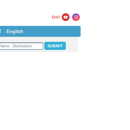
ं
English