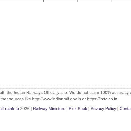
with the Indian Railways Officially site. We do not claim 100% accuracy 
er sources like http://www.indianrail.gov.in or https://irctc.co.in.
alTrainInfo
2026 |
Railway Ministers
|
Pink Book
|
Privacy Policy
|
Conta