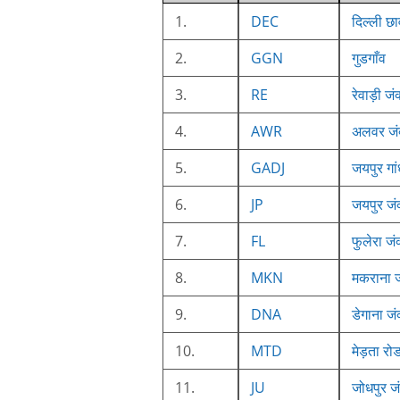
1.
DEC
दिल्ली छ
2.
GGN
गुडगाँव
3.
RE
रेवाड़ी जं
4.
AWR
अलवर जं
5.
GADJ
जयपुर गा
6.
JP
जयपुर जं
7.
FL
फुलेरा जं
8.
MKN
मकराना ज
9.
DNA
डेगाना जं
10.
MTD
मेड़ता रो
11.
JU
जोधपुर ज