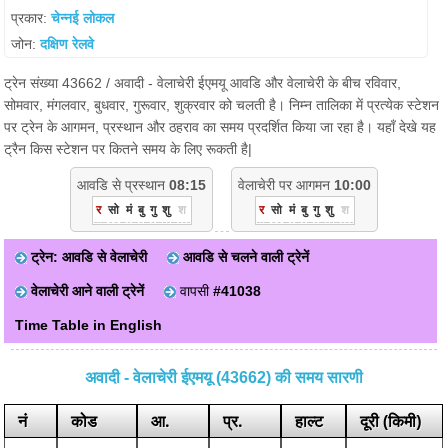
प्रकार:
चेन्नई लोकल
जोन:
दक्षिण रेलवे
ट्रेन संख्या 43662 / अवादी - वेलाचेरी ईएमयू आवडि और वेलाचेरी के बीच रविवार,
सोमवार, मंगलवार, बुधवार, गुरूवार, शुक्रवार को चलती है। निम्न तालिका में प्रत्येक स्टेशन
पर ट्रेन के आगमन, प्रस्थान और ठहराव का समय प्रदर्शित किया जा रहा है। यहाँ देखे यह
ट्रैन किस स्टेशन पर कितने समय के लिए रूकती है|
आवडि से प्रस्थान
08:15
वेलाचेरी पर आगमन
10:00
र
सो
मं
बु
गु
शु
श
र
सो
मं
बु
गु
शु
श
ट्रेन: आवडि से वेलाचेरी
आवडि से चलने वाली ट्रेनें
वेलाचेरी आने वाली ट्रेनें
वापसी
#41038
Time Table in English
अवादी - वेलाचेरी ईएमयू (43662) की समय सारणी
नं
कोड
आ.
प्र.
हाल्ट
दूरी (किमी)