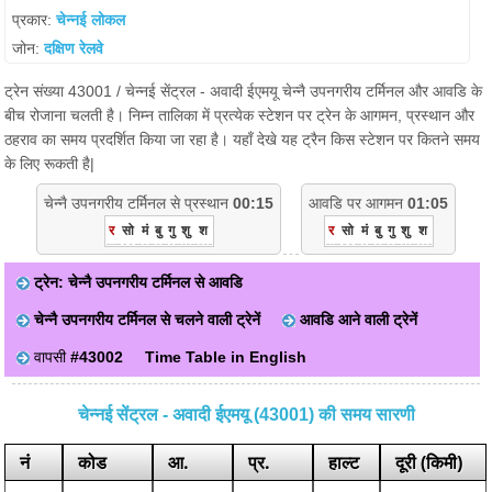
प्रकार:
चेन्नई लोकल
जोन:
दक्षिण रेलवे
ट्रेन संख्या 43001 / चेन्नई सेंट्रल - अवादी ईएमयू चेन्नै उपनगरीय टर्मिनल और आवडि के
बीच रोजाना चलती है। निम्न तालिका में प्रत्येक स्टेशन पर ट्रेन के आगमन, प्रस्थान और
ठहराव का समय प्रदर्शित किया जा रहा है। यहाँ देखे यह ट्रैन किस स्टेशन पर कितने समय
के लिए रूकती है|
चेन्नै उपनगरीय टर्मिनल से प्रस्थान
00:15
आवडि पर आगमन
01:05
र
सो
मं
बु
गु
शु
श
र
सो
मं
बु
गु
शु
श
ट्रेन: चेन्नै उपनगरीय टर्मिनल से आवडि
चेन्नै उपनगरीय टर्मिनल से चलने वाली ट्रेनें
आवडि आने वाली ट्रेनें
वापसी
#43002
Time Table in English
चेन्नई सेंट्रल - अवादी ईएमयू (43001) की समय सारणी
नं
कोड
आ.
प्र.
हाल्ट
दूरी (किमी)