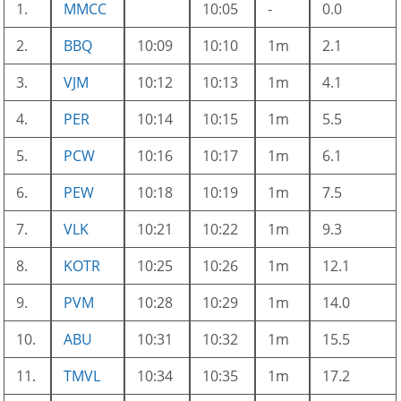
1.
MMCC
10:05
-
0.0
2.
BBQ
10:09
10:10
1m
2.1
3.
VJM
10:12
10:13
1m
4.1
4.
PER
10:14
10:15
1m
5.5
5.
PCW
10:16
10:17
1m
6.1
6.
PEW
10:18
10:19
1m
7.5
7.
VLK
10:21
10:22
1m
9.3
8.
KOTR
10:25
10:26
1m
12.1
9.
PVM
10:28
10:29
1m
14.0
10.
ABU
10:31
10:32
1m
15.5
11.
TMVL
10:34
10:35
1m
17.2