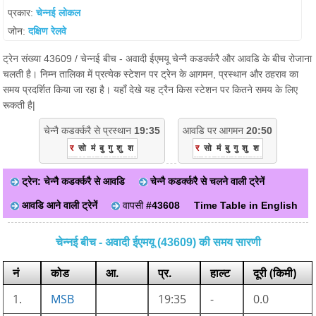
प्रकार:
चेन्नई लोकल
जोन:
दक्षिण रेलवे
ट्रेन संख्या 43609 / चेन्नई बीच - अवादी ईएमयू चेन्नै कडर्क्करै और आवडि के बीच रोजाना
चलती है। निम्न तालिका में प्रत्येक स्टेशन पर ट्रेन के आगमन, प्रस्थान और ठहराव का
समय प्रदर्शित किया जा रहा है। यहाँ देखे यह ट्रैन किस स्टेशन पर कितने समय के लिए
रूकती है|
चेन्नै कडर्क्करै से प्रस्थान
19:35
आवडि पर आगमन
20:50
र
सो
मं
बु
गु
शु
श
र
सो
मं
बु
गु
शु
श
ट्रेन: चेन्नै कडर्क्करै से आवडि
चेन्नै कडर्क्करै से चलने वाली ट्रेनें
आवडि आने वाली ट्रेनें
वापसी
#43608
Time Table in English
चेन्नई बीच - अवादी ईएमयू (43609) की समय सारणी
नं
कोड
आ.
प्र.
हाल्ट
दूरी (किमी)
1.
MSB
19:35
-
0.0