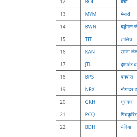
12.
BOI
बैंची
13.
MYM
मेमारी
14.
BWN
बर्द्धमान 
15.
TIT
तालित
16.
KAN
खाना जंक
17.
JTL
झापटेर 
18.
BPS
बनपास
19.
NRX
नोयादर 
20.
GKH
गुसकरा
21.
PCQ
पिचकुरि
22.
BDH
भेदिया