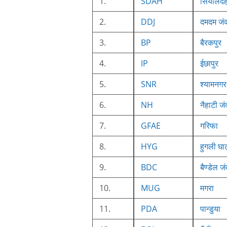
1.
SDAH
सियालद
2.
DDJ
दमदम जं
3.
BP
बैरकपुर
4.
IP
ईछापुर
5.
SNR
श्यामनगर
6.
NH
नैहाटी जं
7.
GFAE
गरिफा
8.
HYG
हुगली घा
9.
BDC
बैण्डेल ज
10.
MUG
मगरा
11.
PDA
पान्डुया