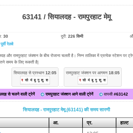
63141 / सियालदह - रामपुरहाट मेमू
व:
30
दूरी:
226 किमी
औ
:
पूर्वी रेलवे
लदह और रामपुरहाट जंक्शन के बीच रोजाना चलती है। निम्न तालिका में प्रत्येक स्टेशन पर ट
ितने समय के लिए रूकती है|
सियालदह से प्रस्थान
12:05
रामपुरहाट जंक्शन पर आगमन
18:05
र
सो
मं
बु
गु
शु
श
र
सो
मं
बु
गु
शु
श
लदह से चलने वाली ट्रेनें
रामपुरहाट जंक्शन आने वाली ट्रेनें
वापसी
#63142
सियालदह - रामपुरहाट मेमू (63141) की समय सारणी
आ.
प्र.
हाल्ट