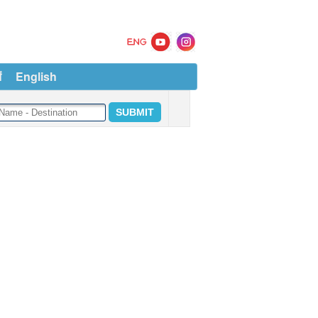
ं
English