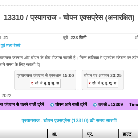
13310 / प्रयागराज - चोपन एक्सप्रेस (अनारक्षित)
व:
21
दूरी:
223 किमी
औ
:
पूर्व मध्य रेलवे
रयागराज जंक्शन और चोपन के बीच रोजाना चलती है। निम्न तालिका में प्रत्येक स्टेशन पर ट्
ितने समय के लिए रूकती है|
प्रयागराज जंक्शन से प्रस्थान
15:00
चोपन पर आगमन
23:25
र
सो
मं
बु
गु
शु
श
र
सो
मं
बु
गु
शु
श
, 2022
ज जंक्शन से चलने वाली ट्रेनें
चोपन आने वाली ट्रेनें
वापसी
#13309
Time
प्रयागराज - चोपन एक्सप्रेस (13310) की समय सारणी
आ.
प्र.
हाल्ट