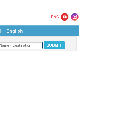
ं
English