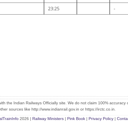
23:25
-
with the Indian Railways Officially site. We do not claim 100% accuracy 
er sources like http://www.indianrail.gov.in or https://irctc.co.in.
alTrainInfo
2026 |
Railway Ministers
|
Pink Book
|
Privacy Policy
|
Conta