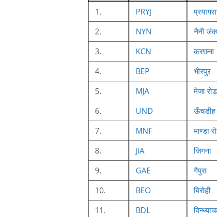
1.
PRYJ
प्रयागर
2.
NYN
नैनी जंक
3.
KCN
करछना
4.
BEP
भीरपुर
5.
MJA
मेजा रोड
6.
UND
ऊँचडीह
7.
MNF
माण्डा र
8.
JIA
जिगना
9.
GAE
गैपुरा
10.
BEO
बिरोही
11.
BDL
विन्ध्या