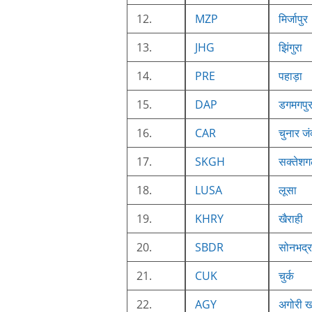
12.
MZP
मिर्जापुर
13.
JHG
झिंगुरा
14.
PRE
पहाड़ा
15.
DAP
डगमगपु
16.
CAR
चुनार जं
17.
SKGH
सक्तेश
18.
LUSA
लूसा
19.
KHRY
खैराही
20.
SBDR
सोनभद्र
21.
CUK
चुर्क
22.
AGY
अगोरी 