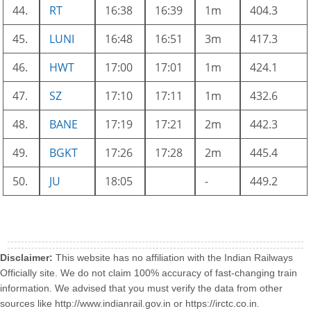
44.
RT
16:38
16:39
1m
404.3
45.
LUNI
16:48
16:51
3m
417.3
46.
HWT
17:00
17:01
1m
424.1
47.
SZ
17:10
17:11
1m
432.6
48.
BANE
17:19
17:21
2m
442.3
49.
BGKT
17:26
17:28
2m
445.4
50.
JU
18:05
-
449.2
Disclaimer:
This website has no affiliation with the Indian Railways
Officially site. We do not claim 100% accuracy of fast-changing train
information. We advised that you must verify the data from other
sources like http://www.indianrail.gov.in or https://irctc.co.in.