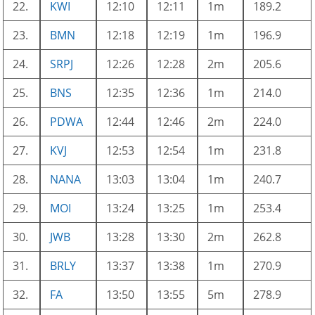
22.
KWI
12:10
12:11
1m
189.2
23.
BMN
12:18
12:19
1m
196.9
24.
SRPJ
12:26
12:28
2m
205.6
25.
BNS
12:35
12:36
1m
214.0
26.
PDWA
12:44
12:46
2m
224.0
27.
KVJ
12:53
12:54
1m
231.8
28.
NANA
13:03
13:04
1m
240.7
29.
MOI
13:24
13:25
1m
253.4
30.
JWB
13:28
13:30
2m
262.8
31.
BRLY
13:37
13:38
1m
270.9
32.
FA
13:50
13:55
5m
278.9