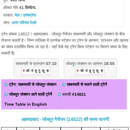
दूरी:
449 किमी
औसत गति
41 किमी/घ.
प्रकार:
मेल / एक्सप्रेस
जोन:
उत्तर पश्चिम रेलवे
ट्रेन संख्या 14822 / अहमदाबाद - जोधपुर पैसेंजर साबरमती और जोधपुर जंक्शन के बीच
रोजाना चलती है। निम्न तालिका में प्रत्येक स्टेशन पर ट्रेन के आगमन, प्रस्थान और ठहराव
का समय प्रदर्शित किया जा रहा है। यहाँ देखे यह ट्रैन किस स्टेशन पर कितने समय के लिए
रूकती है|
साबरमती से प्रस्थान
07:10
जोधपुर जंक्शन पर आगमन
18:05
र
सो
मं
बु
गु
शु
श
र
सो
मं
बु
गु
शु
श
ट्रेन: साबरमती से जोधपुर जंक्शन
साबरमती से चलने वाली ट्रेनें
जोधपुर जंक्शन आने वाली ट्रेनें
वापसी
#14821
Time Table in English
अहमदाबाद - जोधपुर पैसेंजर (14822) की समय सारणी