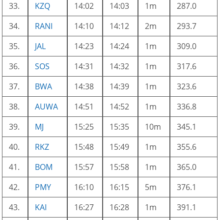
33.
KZQ
14:02
14:03
1m
287.0
34.
RANI
14:10
14:12
2m
293.7
35.
JAL
14:23
14:24
1m
309.0
36.
SOS
14:31
14:32
1m
317.6
37.
BWA
14:38
14:39
1m
323.6
38.
AUWA
14:51
14:52
1m
336.8
39.
MJ
15:25
15:35
10m
345.1
40.
RKZ
15:48
15:49
1m
355.6
41.
BOM
15:57
15:58
1m
365.0
42.
PMY
16:10
16:15
5m
376.1
43.
KAI
16:27
16:28
1m
391.1