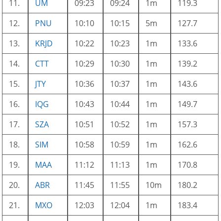
11.
UM
09:23
09:24
1m
119.3
12.
PNU
10:10
10:15
5m
127.7
13.
KRJD
10:22
10:23
1m
133.6
14.
CTT
10:29
10:30
1m
139.2
15.
JTY
10:36
10:37
1m
143.6
16.
IQG
10:43
10:44
1m
149.7
17.
SZA
10:51
10:52
1m
157.3
18.
SIM
10:58
10:59
1m
162.6
19.
MAA
11:12
11:13
1m
170.8
20.
ABR
11:45
11:55
10m
180.2
21.
MXO
12:03
12:04
1m
183.4