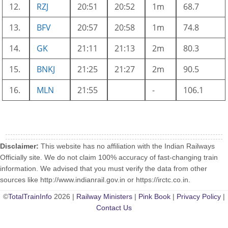
12.
RZJ
20:51
20:52
1m
68.7
13.
BFV
20:57
20:58
1m
74.8
14.
GK
21:11
21:13
2m
80.3
15.
BNKJ
21:25
21:27
2m
90.5
16.
MLN
21:55
-
106.1
Disclaimer:
This website has no affiliation with the Indian Railways
Officially site. We do not claim 100% accuracy of fast-changing train
information. We advised that you must verify the data from other
sources like http://www.indianrail.gov.in or https://irctc.co.in.
©
TotalTrainInfo
2026 |
Railway Ministers
|
Pink Book
|
Privacy Policy
|
Contact Us