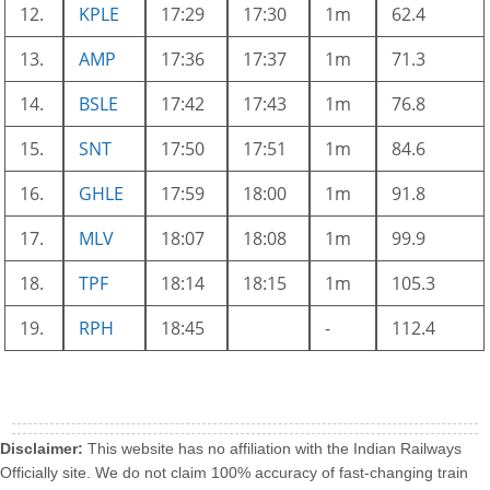
12.
KPLE
17:29
17:30
1m
62.4
13.
AMP
17:36
17:37
1m
71.3
14.
BSLE
17:42
17:43
1m
76.8
15.
SNT
17:50
17:51
1m
84.6
16.
GHLE
17:59
18:00
1m
91.8
17.
MLV
18:07
18:08
1m
99.9
18.
TPF
18:14
18:15
1m
105.3
19.
RPH
18:45
-
112.4
Disclaimer:
This website has no affiliation with the Indian Railways
Officially site. We do not claim 100% accuracy of fast-changing train