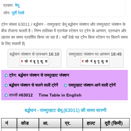
प्रकार:
मेमू
जोन:
पूर्वी रेलवे
ट्रेन संख्या 63011 / बर्द्धमान - रामपुरहाट डेमू बर्द्धमान जंक्शन और रामपुरहाट जंक्शन के
बीच रोजाना चलती है। निम्न तालिका में प्रत्येक स्टेशन पर ट्रेन के आगमन, प्रस्थान और
ठहराव का समय प्रदर्शित किया जा रहा है। यहाँ देखे यह ट्रैन किस स्टेशन पर कितने समय
के लिए रूकती है|
बर्द्धमान जंक्शन से प्रस्थान
16:10
रामपुरहाट जंक्शन पर आगमन
18:45
र
सो
मं
बु
गु
शु
श
र
सो
मं
बु
गु
शु
श
ट्रेन: बर्द्धमान जंक्शन से रामपुरहाट जंक्शन
बर्द्धमान जंक्शन से चलने वाली ट्रेनें
रामपुरहाट जंक्शन आने वाली ट्रेनें
वापसी
#63012
Time Table in English
बर्द्धमान - रामपुरहाट डेमू (63011) की समय सारणी
नं
कोड
आ.
प्र.
हाल्ट
दूरी (किमी)