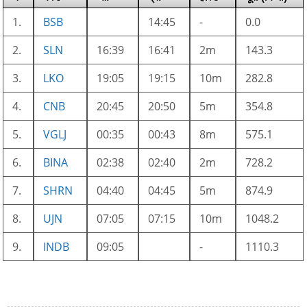
1.
BSB
14:45
-
0.0
2.
SLN
16:39
16:41
2m
143.3
3.
LKO
19:05
19:15
10m
282.8
4.
CNB
20:45
20:50
5m
354.8
5.
VGLJ
00:35
00:43
8m
575.1
6.
BINA
02:38
02:40
2m
728.2
7.
SHRN
04:40
04:45
5m
874.9
8.
UJN
07:05
07:15
10m
1048.2
9.
INDB
09:05
-
1110.3