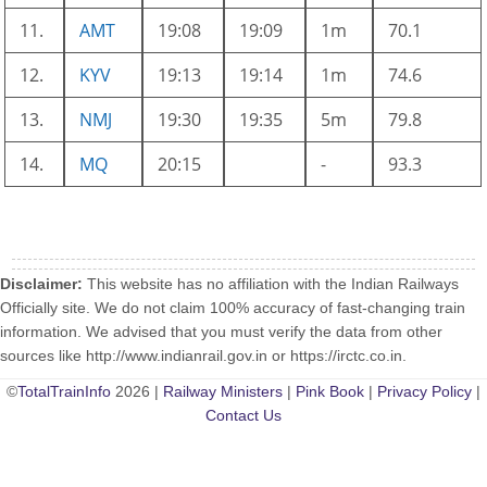
11.
AMT
19:08
19:09
1m
70.1
12.
KYV
19:13
19:14
1m
74.6
13.
NMJ
19:30
19:35
5m
79.8
14.
MQ
20:15
-
93.3
Disclaimer:
This website has no affiliation with the Indian Railways
Officially site. We do not claim 100% accuracy of fast-changing train
information. We advised that you must verify the data from other
sources like http://www.indianrail.gov.in or https://irctc.co.in.
©
TotalTrainInfo
2026 |
Railway Ministers
|
Pink Book
|
Privacy Policy
|
Contact Us