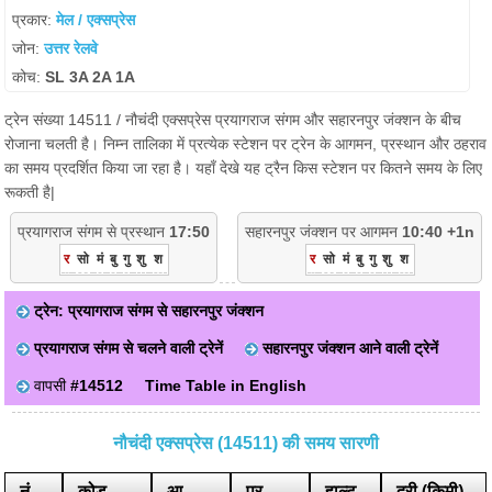
प्रकार:
मेल / एक्सप्रेस
जोन:
उत्तर रेलवे
कोच:
SL 3A 2A 1A
ट्रेन संख्या 14511 / नौचंदी एक्सप्रेस प्रयागराज संगम और सहारनपुर जंक्शन के बीच
रोजाना चलती है। निम्न तालिका में प्रत्येक स्टेशन पर ट्रेन के आगमन, प्रस्थान और ठहराव
का समय प्रदर्शित किया जा रहा है। यहाँ देखे यह ट्रैन किस स्टेशन पर कितने समय के लिए
रूकती है|
प्रयागराज संगम से प्रस्थान
17:50
सहारनपुर जंक्शन पर आगमन
10:40 +1n
र
सो
मं
बु
गु
शु
श
र
सो
मं
बु
गु
शु
श
ट्रेन: प्रयागराज संगम से सहारनपुर जंक्शन
प्रयागराज संगम से चलने वाली ट्रेनें
सहारनपुर जंक्शन आने वाली ट्रेनें
वापसी
#14512
Time Table in English
नौचंदी एक्सप्रेस (14511) की समय सारणी
नं
कोड
आ.
प्र.
हाल्ट
दूरी (किमी)