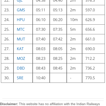
22.
GJL
04:38
04:40
2m
576.3
23.
GMS
05:11
05:13
2m
597.0
24.
HPU
06:10
06:20
10m
626.9
25.
MTC
07:30
07:35
5m
656.6
26.
MUT
07:40
07:42
2m
661.0
27.
KAT
08:03
08:05
2m
690.0
28.
MOZ
08:23
08:25
2m
712.2
29.
DBD
08:43
08:45
2m
736.2
30.
SRE
10:40
-
770.5
Disclaimer:
This website has no affiliation with the Indian Railways