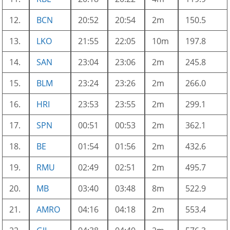
12.
BCN
20:52
20:54
2m
150.5
13.
LKO
21:55
22:05
10m
197.8
14.
SAN
23:04
23:06
2m
245.8
15.
BLM
23:24
23:26
2m
266.0
16.
HRI
23:53
23:55
2m
299.1
17.
SPN
00:51
00:53
2m
362.1
18.
BE
01:54
01:56
2m
432.6
19.
RMU
02:49
02:51
2m
495.7
20.
MB
03:40
03:48
8m
522.9
21.
AMRO
04:16
04:18
2m
553.4