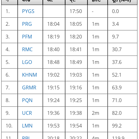
1.
PYGS
17:50
-
0.0
2.
PRG
18:04
18:05
1m
3.4
3.
PFM
18:19
18:20
1m
9.7
4.
RMC
18:40
18:41
1m
30.7
5.
LGO
18:48
18:49
1m
37.6
6.
KHNM
19:02
19:03
1m
52.1
7.
GRMR
19:15
19:16
1m
63.9
8.
PQN
19:24
19:25
1m
71.0
9.
UCR
19:36
19:38
2m
82.0
10.
LMN
19:53
19:54
1m
99.2
11.
RBL
20:18
20:22
4m
119.9