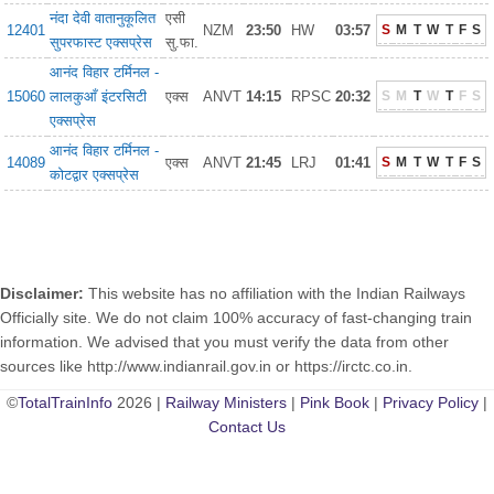
नंदा देवी वातानुकूलित
एसी
12401
NZM
23:50
HW
03:57
S
M
T
W
T
F
S
सुपरफास्ट एक्सप्रेस
सु.फा.
आनंद विहार टर्मिनल -
15060
लालकुआँ इंटरसिटी
एक्स
ANVT
14:15
RPSC
20:32
S
M
T
W
T
F
S
एक्सप्रेस
आनंद विहार टर्मिनल -
14089
एक्स
ANVT
21:45
LRJ
01:41
S
M
T
W
T
F
S
कोटद्वार एक्सप्रेस
Disclaimer:
This website has no affiliation with the Indian Railways
Officially site. We do not claim 100% accuracy of fast-changing train
information. We advised that you must verify the data from other
sources like http://www.indianrail.gov.in or https://irctc.co.in.
©
TotalTrainInfo
2026 |
Railway Ministers
|
Pink Book
|
Privacy Policy
|
Contact Us