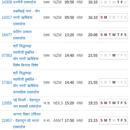
14309
उज्जैनी एक्सप्रेस
एक्स
NZM
09:50
HW
16:10
S
M
T
W
T
F
S
लक्ष्मीबाई नगर - योग
14317
नगरी ऋषिकेश
एक्स
NZM
09:50
HW
16:10
S
M
T
W
T
F
S
एक्सप्रेस
कलिंग उत्कल
18477
एक्स
NZM
13:20
HW
20:08
S
M
T
W
T
F
S
एक्सप्रेस
श्री सिद्धारूढ़ा
स्वामीजी हुब्बल्लि -
07363
एक्स
NZM
14:40
HW
21:55
S
M
T
W
T
F
S
योग नगरी ऋषिकेश
विशेष किराया विशेष
श्री सिद्धारूढ़ा
स्वामीजी हुब्बल्लि -
17363
एक्स
NZM
14:40
HW
21:55
S
M
T
W
T
F
S
योग नगरी ऋषिकेश
साप्ताहिक एक्सप्रेस
नई दिल्ली - देहरादून
12055
ज.श.
NDLS
15:20
HW
19:33
S
M
T
W
T
F
S
जन शताब्दी एक्सप्रेस
आनन्द विहार टर्मिनल
22457
- देहरादून वंदे भारत
व.भा.
ANVT
17:50
HW
21:15
S
M
T
W
T
F
S
एक्सप्रेस