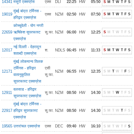
14341
मसूरी एक्सप्रेस
एक्स
DLI
22:25
HW
05:50
S
M
T
W
T
F
S
मुंबई बांद्रा टर्मिनस -
19019
एक्स
NZM
02:50
HW
07:50
S
M
T
W
T
F
S
हरिद्वार एक्सप्रेस
कोच्चुवेली - योग नगरी
22659
ऋषिकेश सुपरफास्ट
सु.फा.
NZM
06:00
HW
12:25
S
M
T
W
T
F
S
एक्सप्रेस
नई दिल्ली - देहरादून
12017
श.
NDLS
06:45
HW
11:33
S
M
T
W
T
F
S
शताब्दी एक्सप्रेस
मुंबई लोकमान्य तिलक
टर्मिनस - हरिद्वार
एसी
12171
NZM
06:55
HW
12:35
S
M
T
W
T
F
S
वातानुकूलित
सु.फा.
सुपरफास्ट एक्सप्रेस
वलसाड - हरिद्वार
12911
सु.फा.
NZM
08:50
HW
14:30
S
M
T
W
T
F
S
सुपरफास्ट एक्सप्रेस
मुंबई बांद्रा टर्मिनस -
22917
हरिद्वार सुपरफ़ास्ट
सु.फा.
NZM
08:50
HW
14:30
S
M
T
W
T
F
S
एक्सप्रेस
19565
उत्तरांचल एक्सप्रेस
एक्स
DEC
09:40
HW
16:10
S
M
T
W
T
F
S