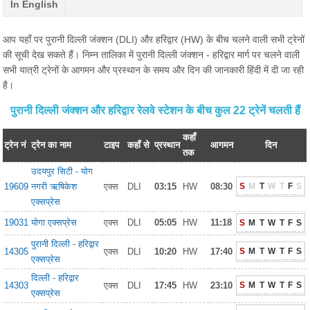
In English
आप यहाँ पर पुरानी दिल्ली जंक्शन (DLI) और हरिद्वार (HW) के बीच चलने वाली सभी ट्रेनों
की सूची देख सकते हैं। निम्न तालिका में पुरानी दिल्ली जंक्शन - हरिद्वार मार्ग पर चलने वाली
सभी यात्री ट्रेनों के आगमन और प्रस्थान के समय और दिन की जानकारी हिंदी में दी जा रही
है।
पुरानी दिल्ली जंक्शन और हरिद्वार रेलवे स्टेशन के बीच कुल 22 ट्रेनें चलती हैं
कहाँ
ट्रेन नं
ट्रेन का नाम
टाइप
कहाँ से
प्रस्थान
आगमन
दिन
तक
उदयपुर सिटी - योग
19609
नगरी ऋषिकेश
एक्स
DLI
03:15
HW
08:30
S
M
T
W
T
F
S
एक्सप्रेस
19031
योगा एक्सप्रेस
एक्स
DLI
05:05
HW
11:18
S
M
T
W
T
F
S
पुरानी दिल्ली - हरिद्वार
14305
एक्स
DLI
10:20
HW
17:40
S
M
T
W
T
F
S
एक्सप्रेस
दिल्ली - हरिद्वार
14303
एक्स
DLI
17:45
HW
23:10
S
M
T
W
T
F
S
एक्सप्रेस