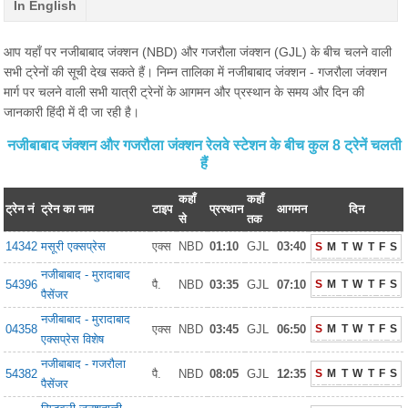
In English
आप यहाँ पर नजीबाबाद जंक्शन (NBD) और गजरौला जंक्शन (GJL) के बीच चलने वाली
सभी ट्रेनों की सूची देख सकते हैं। निम्न तालिका में नजीबाबाद जंक्शन - गजरौला जंक्शन
मार्ग पर चलने वाली सभी यात्री ट्रेनों के आगमन और प्रस्थान के समय और दिन की
जानकारी हिंदी में दी जा रही है।
नजीबाबाद जंक्शन और गजरौला जंक्शन रेलवे स्टेशन के बीच कुल 8 ट्रेनें चलती
हैं
कहाँ
कहाँ
ट्रेन नं
ट्रेन का नाम
टाइप
प्रस्थान
आगमन
दिन
से
तक
14342
मसूरी एक्सप्रेस
एक्स
NBD
01:10
GJL
03:40
S
M
T
W
T
F
S
नजीबाबाद - मुरादाबाद
54396
पै.
NBD
03:35
GJL
07:10
S
M
T
W
T
F
S
पैसेंजर
नजीबाबाद - मुरादाबाद
04358
एक्स
NBD
03:45
GJL
06:50
S
M
T
W
T
F
S
एक्सप्रेस विशेष
नजीबाबाद - गजरौला
54382
पै.
NBD
08:05
GJL
12:35
S
M
T
W
T
F
S
पैसेंजर