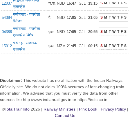
सिद्धबली जनशताब्दी
12037
ज.श.
NBD
16:47
GJL
19:15
S
M
T
W
T
F
S
एक्सप्रेस
नजीबाबाद - गजरौला
54384
पै.
NBD
17:05
GJL
21:05
S
M
T
W
T
F
S
पैसेंजर
नजीबाबाद - गजरौला
04386
एक्स
NBD
17:05
GJL
20:55
S
M
T
W
T
F
S
एक्सप्रेस विशेष
चंडीगढ़ - लखनऊ
15012
एक्स
MZM
21:45
GJL
00:15
S
M
T
W
T
F
S
एक्सप्रेस
Disclaimer:
This website has no affiliation with the Indian Railways
Officially site. We do not claim 100% accuracy of fast-changing train
information. We advised that you must verify the data from other
sources like http://www.indianrail.gov.in or https://irctc.co.in.
©
TotalTrainInfo
2026 |
Railway Ministers
|
Pink Book
|
Privacy Policy
|
Contact Us