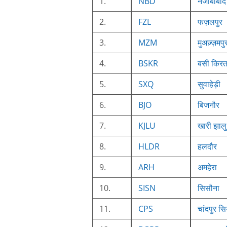
1.
NBD
नजीबाबाद
2.
FZL
फज़लपुर
3.
MZM
मुअज़्ज़मपु
4.
BSKR
बसी किरत
5.
SXQ
सुवाहेड़ी
6.
BJO
बिजनौर
7.
KJLU
खारी झालु
8.
HLDR
हलदौर
9.
ARH
अमहेरा
10.
SISN
सिसौना
11.
CPS
चांदपुर स