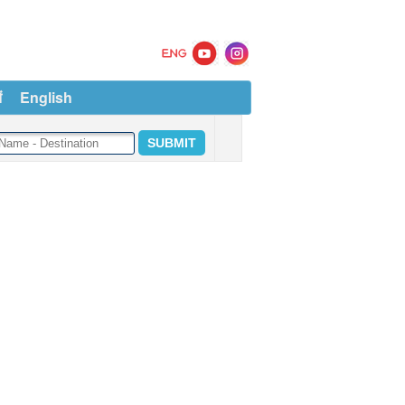
ं
English