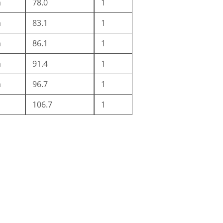
m
78.0
1
m
83.1
1
m
86.1
1
m
91.4
1
m
96.7
1
106.7
1