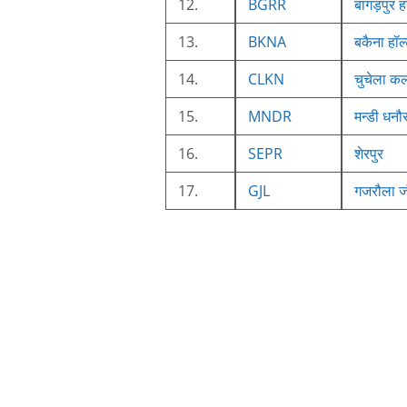
12.
BGRR
बागड़पुर ह
13.
BKNA
बकैना हॉल
14.
CLKN
चुचेला कल
15.
MNDR
मन्डी धनौ
16.
SEPR
शेरपुर
17.
GJL
गजरौला ज