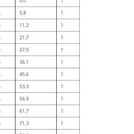
0.0
1
m
5.8
1
m
11.2
1
m
21.7
1
m
27.9
1
m
36.1
1
m
45.6
1
m
53.3
1
m
56.9
1
m
61.7
1
m
71.3
1