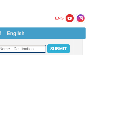
ं
English