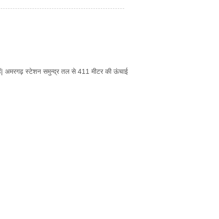
म हैं| अमरगढ़ स्टेशन समुन्द्र तल से 411 मीटर की ऊंचाई