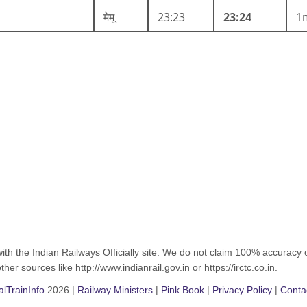
मेमू
23:23
23:24
1
with the Indian Railways Officially site. We do not claim 100% accuracy 
er sources like http://www.indianrail.gov.in or https://irctc.co.in.
alTrainInfo
2026 |
Railway Ministers
|
Pink Book
|
Privacy Policy
|
Conta