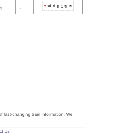
र
सो
मं
बु
गु
शु
श
m
-
of fast-changing train information. We
ct Us