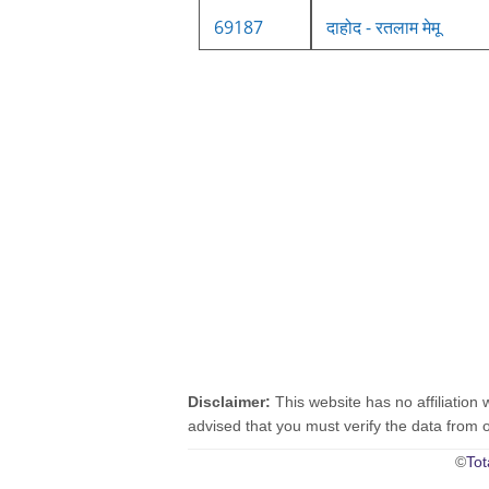
69187
दाहोद - रतलाम मेमू
Disclaimer:
This website has no affiliation 
advised that you must verify the data from oth
©
Tot