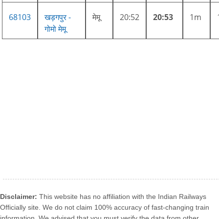
68103
खड़गपुर -
मेमू
20:52
20:53
1m
गोमो मेमू
Disclaimer:
This website has no affiliation with the Indian Railways
Officially site. We do not claim 100% accuracy of fast-changing train
information. We advised that you must verify the data from other