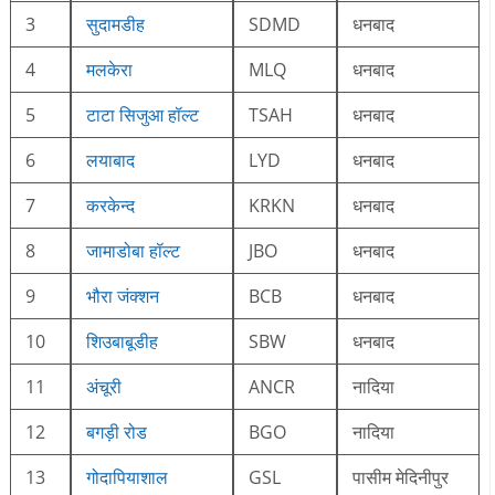
3
सुदामडीह
SDMD
धनबाद
4
मलकेरा
MLQ
धनबाद
5
टाटा सिजुआ हॉल्ट
TSAH
धनबाद
6
लयाबाद
LYD
धनबाद
7
करकेन्द
KRKN
धनबाद
8
जामाडोबा हॉल्ट
JBO
धनबाद
9
भौरा जंक्शन
BCB
धनबाद
10
शिउबाबूडीह
SBW
धनबाद
11
अंचूरी
ANCR
नादिया
12
बगड़ी रोड
BGO
नादिया
13
गोदापियाशाल
GSL
पासीम मेदिनीपुर