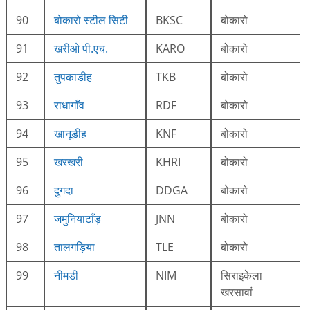
90
बोकारो स्टील सिटी
BKSC
बोकारो
91
खरीओ पी.एच.
KARO
बोकारो
92
तुपकाडीह
TKB
बोकारो
93
राधागाँव
RDF
बोकारो
94
खानूडीह
KNF
बोकारो
95
खरखरी
KHRI
बोकारो
96
दुगदा
DDGA
बोकारो
97
जमुनियाटाँड़
JNN
बोकारो
98
तालगड़िया
TLE
बोकारो
99
नीमडी
NIM
सिराइकेला
खरसावां