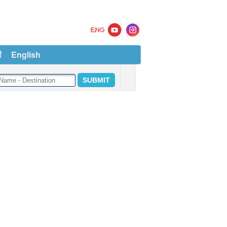
ं
English