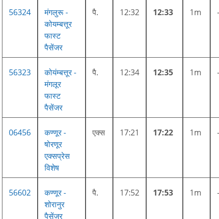
56324
मंगलुरू -
पै.
12:32
12:33
1m
कोयम्बत्तूर
फास्ट
पैसेंजर
56323
कोयंम्बत्तूर -
पै.
12:34
12:35
1m
मंगलूर
फास्ट
पैसेंजर
06456
कण्णूर -
एक्स
17:21
17:22
1m
षोरणूर
एक्सप्रेस
विशेष
56602
कण्णूर -
पै.
17:52
17:53
1m
शोरानुर
पैसेंजर