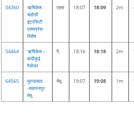
04360
ऋषिकेश -
एक्स
18:07
18:09
2m
चंदौसी
इंटरसिटी
एक्सप्रेस
विशेष
54464
ऋषिकेश -
पै.
18:16
18:18
2m
बांदीकुई
पैसेंजर
64565
मुरादाबाद
मेमू
19:07
19:08
1m
-सहारनपुर
मेमू