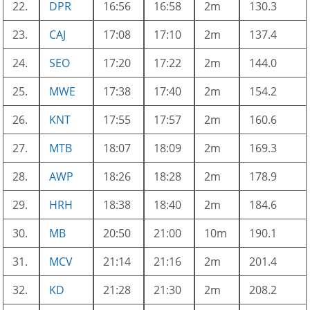
22.
DPR
16:56
16:58
2m
130.3
23.
CAJ
17:08
17:10
2m
137.4
24.
SEO
17:20
17:22
2m
144.0
25.
MWE
17:38
17:40
2m
154.2
26.
KNT
17:55
17:57
2m
160.6
27.
MTB
18:07
18:09
2m
169.3
28.
AWP
18:26
18:28
2m
178.9
29.
HRH
18:38
18:40
2m
184.6
30.
MB
20:50
21:00
10m
190.1
31.
MCV
21:14
21:16
2m
201.4
32.
KD
21:28
21:30
2m
208.2