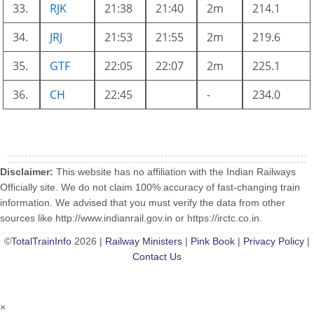
33.
RJK
21:38
21:40
2m
214.1
34.
JRJ
21:53
21:55
2m
219.6
35.
GTF
22:05
22:07
2m
225.1
36.
CH
22:45
-
234.0
Disclaimer:
This website has no affiliation with the Indian Railways
Officially site. We do not claim 100% accuracy of fast-changing train
information. We advised that you must verify the data from other
sources like http://www.indianrail.gov.in or https://irctc.co.in.
©
TotalTrainInfo
2026 |
Railway Ministers
|
Pink Book
|
Privacy Policy
|
Contact Us
×