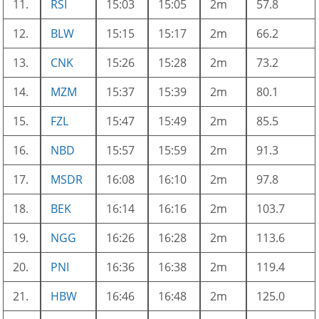
11.
RSI
15:03
15:05
2m
57.8
12.
BLW
15:15
15:17
2m
66.2
13.
CNK
15:26
15:28
2m
73.2
14.
MZM
15:37
15:39
2m
80.1
15.
FZL
15:47
15:49
2m
85.5
16.
NBD
15:57
15:59
2m
91.3
17.
MSDR
16:08
16:10
2m
97.8
18.
BEK
16:14
16:16
2m
103.7
19.
NGG
16:26
16:28
2m
113.6
20.
PNI
16:36
16:38
2m
119.4
21.
HBW
16:46
16:48
2m
125.0