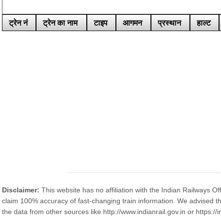
ट्रेन नं
ट्रेन का नाम
टाइप
आगमन
प्रस्थान
हाल्ट
Disclaimer:
This website has no affiliation with the Indian Railways Off
claim 100% accuracy of fast-changing train information. We advised th
the data from other sources like http://www.indianrail.gov.in or https://ir