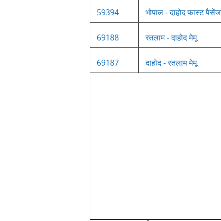
59394
भोपाल - दाहोद फास्ट पैसें
69188
रतलाम - दाहोद मेमू
69187
दाहोद - रतलाम मेमू