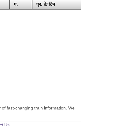
प.
प्र. के दिन
y of fast-changing train information. We
ct Us