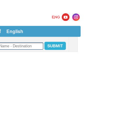
ं
English