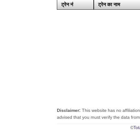
ट्रेन नं
ट्रेन का नाम
Disclaimer:
This website has no affiliatio
advised that you must verify the data from o
©
Tot