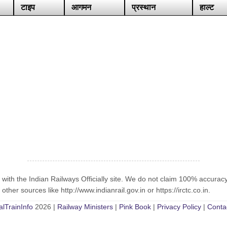
टाइप
आगमन
प्रस्थान
हाल्ट
n with the Indian Railways Officially site. We do not claim 100% accurac
ther sources like http://www.indianrail.gov.in or https://irctc.co.in.
alTrainInfo
2026 |
Railway Ministers
|
Pink Book
|
Privacy Policy
|
Conta