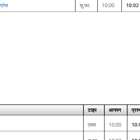
प्रेस
सु.फा.
10:00
10:02
टाइप
आगमन
प्रस
एक्स
10:00
10: