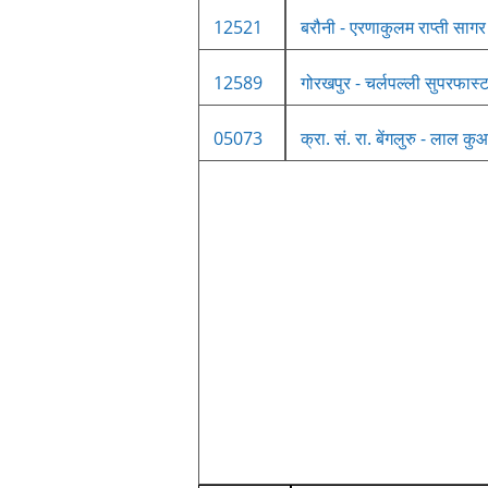
12521
बरौनी - एरणाकुलम राप्ती सागर
12589
गोरखपुर - चर्लपल्ली सुपरफास्ट
05073
क्रा. सं. रा. बेंगलुरु - लाल कु