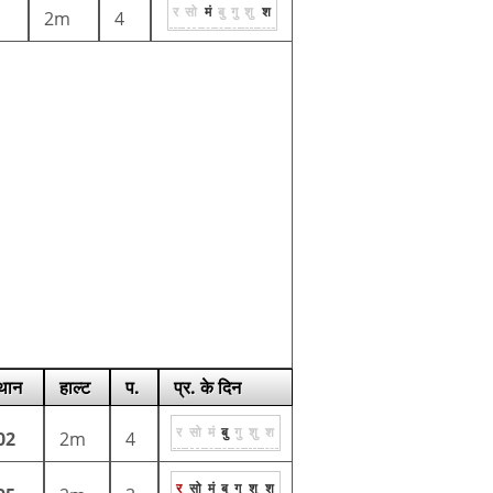
र
सो
मं
बु
गु
शु
श
2m
4
्थान
हाल्ट
प.
प्र. के दिन
र
सो
मं
बु
गु
शु
श
02
2m
4
र
सो
मं
बु
गु
शु
श