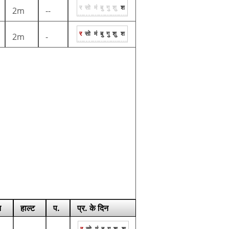
र
सो
मं
बु
गु
शु
श
2m
--
र
सो
मं
बु
गु
शु
श
2m
-
न
हाल्ट
प.
प्र. के दिन
र
सो
मं
बु
गु
शु
श