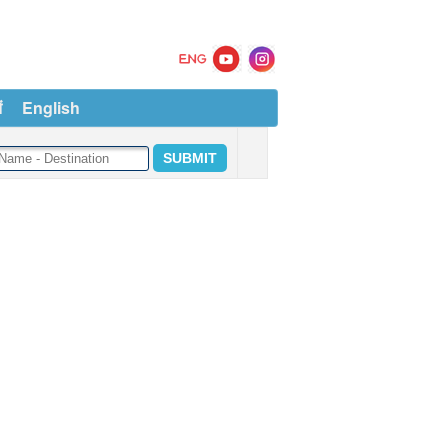
ं
English