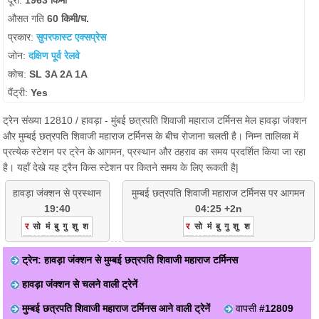
दूरी:
1963 किमी
औसत गति
60 किमी/घ.
प्रकार:
सुपरफास्ट एक्सप्रेस
जोन:
दक्षिण पूर्व रेलवे
कोच:
SL 3A 2A 1A
पैंट्री:
Yes
ट्रेन संख्या 12810 / हावड़ा - मुंबई छत्रपति शिवाजी महाराज टर्मिनस मेल हावड़ा जंक्शन
और मुम्बई छत्रपति शिवाजी महाराज टर्मिनस के बीच रोजाना चलती है। निम्न तालिका में
प्रत्येक स्टेशन पर ट्रेन के आगमन, प्रस्थान और ठहराव का समय प्रदर्शित किया जा रहा
है। यहाँ देखे यह ट्रैन किस स्टेशन पर कितने समय के लिए रूकती है|
हावड़ा जंक्शन से प्रस्थान
मुम्बई छत्रपति शिवाजी महाराज टर्मिनस पर आगमन
19:40
04:25 +2n
र
सो
मं
बु
गु
शु
श
र
सो
मं
बु
गु
शु
श
ट्रेन: हावड़ा जंक्शन से मुम्बई छत्रपति शिवाजी महाराज टर्मिनस
हावड़ा जंक्शन से चलने वाली ट्रेनें
मुम्बई छत्रपति शिवाजी महाराज टर्मिनस आने वाली ट्रेनें
वापसी
#12809