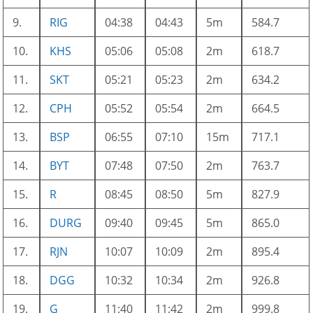
9.
RIG
04:38
04:43
5m
584.7
10.
KHS
05:06
05:08
2m
618.7
11.
SKT
05:21
05:23
2m
634.2
12.
CPH
05:52
05:54
2m
664.5
13.
BSP
06:55
07:10
15m
717.1
14.
BYT
07:48
07:50
2m
763.7
15.
R
08:45
08:50
5m
827.9
16.
DURG
09:40
09:45
5m
865.0
17.
RJN
10:07
10:09
2m
895.4
18.
DGG
10:32
10:34
2m
926.8
19.
G
11:40
11:42
2m
999.8