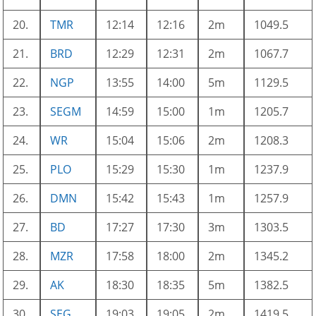
20.
TMR
12:14
12:16
2m
1049.5
21.
BRD
12:29
12:31
2m
1067.7
22.
NGP
13:55
14:00
5m
1129.5
23.
SEGM
14:59
15:00
1m
1205.7
24.
WR
15:04
15:06
2m
1208.3
25.
PLO
15:29
15:30
1m
1237.9
26.
DMN
15:42
15:43
1m
1257.9
27.
BD
17:27
17:30
3m
1303.5
28.
MZR
17:58
18:00
2m
1345.2
29.
AK
18:30
18:35
5m
1382.5
30.
SEG
19:03
19:05
2m
1419.5