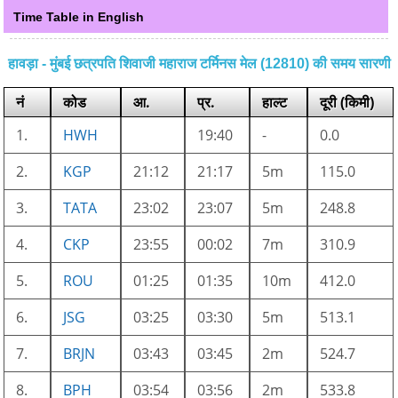
Time Table in English
हावड़ा - मुंबई छत्रपति शिवाजी महाराज टर्मिनस मेल (12810) की समय सारणी
नं
कोड
आ.
प्र.
हाल्ट
दूरी (किमी)
1.
HWH
19:40
-
0.0
2.
KGP
21:12
21:17
5m
115.0
3.
TATA
23:02
23:07
5m
248.8
4.
CKP
23:55
00:02
7m
310.9
5.
ROU
01:25
01:35
10m
412.0
6.
JSG
03:25
03:30
5m
513.1
7.
BRJN
03:43
03:45
2m
524.7
8.
BPH
03:54
03:56
2m
533.8