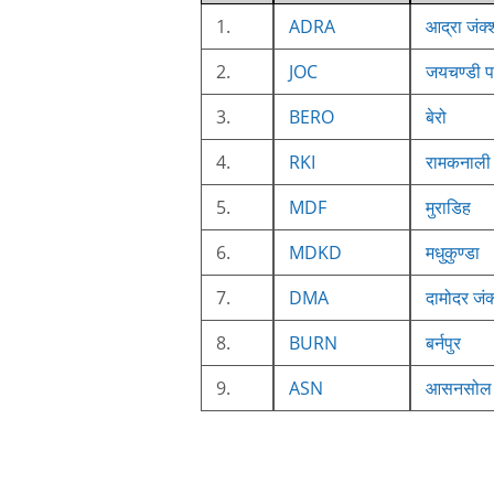
1.
ADRA
आद्रा जंक
2.
JOC
जयचण्डी प
3.
BERO
बेरो
4.
RKI
रामकनाली 
5.
MDF
मुराडिह
6.
MDKD
मधुकुण्डा
7.
DMA
दामोदर जं
8.
BURN
बर्नपुर
9.
ASN
आसनसोल 