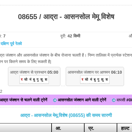
08655 / आद्रा - आसनसोल मेमू विशेष
व:
7
दूरी:
42 किमी
औ
:
दक्षिण पूर्व रेलवे
द्रा जंक्शन और आसनसोल जंक्शन के बीच रोजाना चलती है। निम्न तालिका में प्रत्येक स्टे
टेशन पर कितने समय के लिए रूकती है|
आद्रा जंक्शन से प्रस्थान
05:00
आसनसोल जंक्शन पर आगमन
06:10
र
सो
मं
बु
गु
शु
श
र
सो
मं
बु
गु
शु
श
22
आद्रा जंक्शन से चलने वाली ट्रेनें
आसनसोल जंक्शन आने वाली ट्रेनें
वापसी
#0
आद्रा - आसनसोल मेमू विशेष (08655) की समय सारणी
आ.
प्र.
हाल्ट