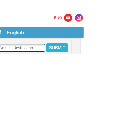
ं
English