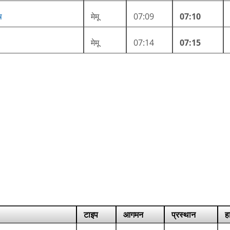
ष
मेमू
07:09
07:10
मेमू
07:14
07:15
टाइप
आगमन
प्रस्थान
ह