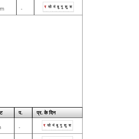
र
सो
मं
बु
गु
शु
श
1m
-
्ट
प.
प्र. के दिन
र
सो
मं
बु
गु
शु
श
m
-