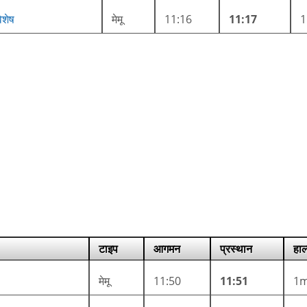
िशेष
मेमू
11:16
11:17
टाइप
आगमन
प्रस्थान
हाल
मेमू
11:50
11:51
1