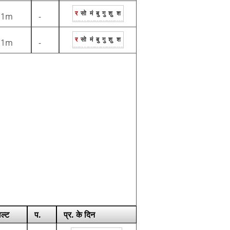
र
सो
मं
बु
गु
शु
श
1m
-
र
सो
मं
बु
गु
शु
श
1m
-
ाल्ट
प.
प्र. के दिन