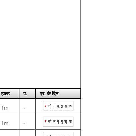
हाल्ट
प.
प्र. के दिन
र
सो
मं
बु
गु
शु
श
1m
-
र
सो
मं
बु
गु
शु
श
1m
-