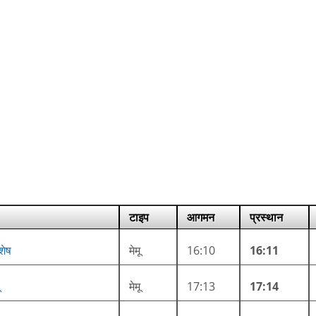
टाइप
आगमन
प्रस्थान
शेष
मेमू
16:10
16:11
मेमू
17:13
17:14