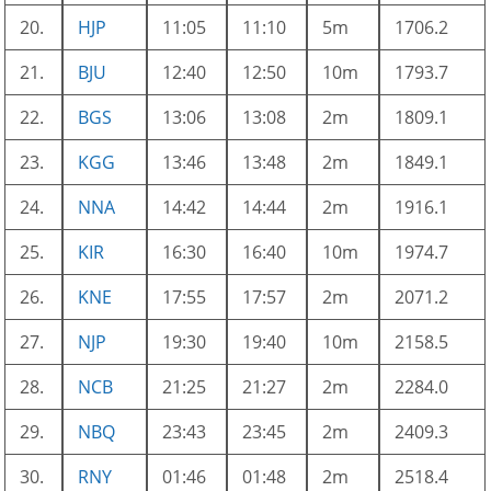
20.
HJP
11:05
11:10
5m
1706.2
21.
BJU
12:40
12:50
10m
1793.7
22.
BGS
13:06
13:08
2m
1809.1
23.
KGG
13:46
13:48
2m
1849.1
24.
NNA
14:42
14:44
2m
1916.1
25.
KIR
16:30
16:40
10m
1974.7
26.
KNE
17:55
17:57
2m
2071.2
27.
NJP
19:30
19:40
10m
2158.5
28.
NCB
21:25
21:27
2m
2284.0
29.
NBQ
23:43
23:45
2m
2409.3
30.
RNY
01:46
01:48
2m
2518.4