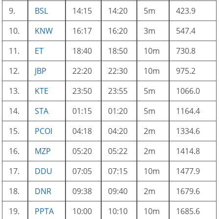
9.
BSL
14:15
14:20
5m
423.9
10.
KNW
16:17
16:20
3m
547.4
11.
ET
18:40
18:50
10m
730.8
12.
JBP
22:20
22:30
10m
975.2
13.
KTE
23:50
23:55
5m
1066.0
14.
STA
01:15
01:20
5m
1164.4
15.
PCOI
04:18
04:20
2m
1334.6
16.
MZP
05:20
05:22
2m
1414.8
17.
DDU
07:05
07:15
10m
1477.9
18.
DNR
09:38
09:40
2m
1679.6
19.
PPTA
10:00
10:10
10m
1685.6