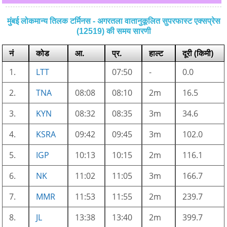
मुंबई लोकमान्य तिलक टर्मिनस - अगरतला वातानुकूलित सुपरफास्ट एक्सप्रेस
(12519) की समय सारणी
नं
कोड
आ.
प्र.
हाल्ट
दूरी (किमी)
1.
LTT
07:50
-
0.0
2.
TNA
08:08
08:10
2m
16.5
3.
KYN
08:32
08:35
3m
34.6
4.
KSRA
09:42
09:45
3m
102.0
5.
IGP
10:13
10:15
2m
116.1
6.
NK
11:02
11:05
3m
166.7
7.
MMR
11:53
11:55
2m
239.7
8.
JL
13:38
13:40
2m
399.7