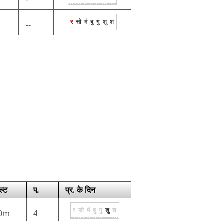
र
सो
मं
बु
गु
शु
श
--
ल्ट
प.
प्र. के दिन
र
सो
मं
बु
गु
शु
श
0m
4