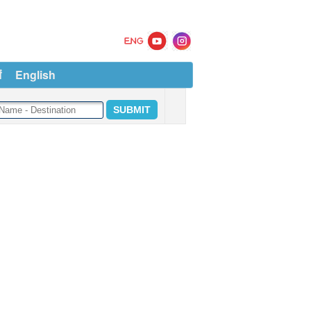
ं
English