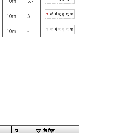
10m
6,7
र
सो
मं
बु
गु
शु
श
10m
3
र
सो
मं
बु
गु
शु
श
10m
-
प.
प्र. के दिन