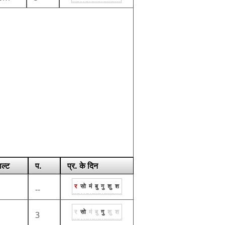
ाल्ट
प.
प्र. के दिन
र
सो
मं
बु
गु
शु
श
--
र
सो
मं
बु
गु
शु
श
3