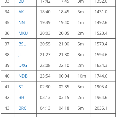
33.
BD
17:42
17:45
3m
1352.0
34.
AK
18:40
18:45
5m
1431.0
35.
NN
19:39
19:40
1m
1492.6
36.
MKU
20:03
20:05
2m
1520.4
37.
BSL
20:55
21:00
5m
1570.4
38.
JL
21:27
21:30
3m
1594.6
39.
DXG
22:08
22:10
2m
1624.3
40.
NDB
23:54
00:04
10m
1744.6
41.
ST
02:30
02:35
5m
1905.4
42.
BH
03:13
03:15
2m
1964.6
43.
BRC
04:13
04:18
5m
2035.1