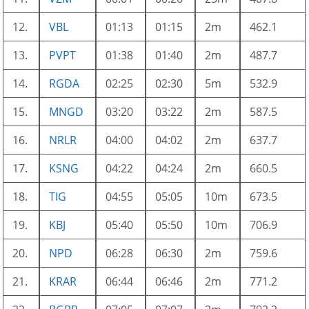
12.
VBL
01:13
01:15
2m
462.1
13.
PVPT
01:38
01:40
2m
487.7
14.
RGDA
02:25
02:30
5m
532.9
15.
MNGD
03:20
03:22
2m
587.5
16.
NRLR
04:00
04:02
2m
637.7
17.
KSNG
04:22
04:24
2m
660.5
18.
TIG
04:55
05:05
10m
673.5
19.
KBJ
05:40
05:50
10m
706.9
20.
NPD
06:28
06:30
2m
759.6
21.
KRAR
06:44
06:46
2m
771.2