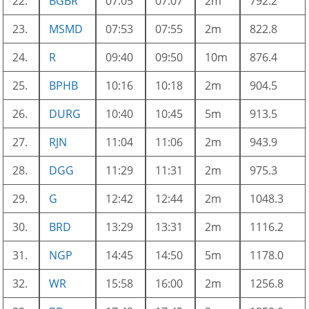
22.
BGBR
07:05
07:07
2m
792.2
23.
MSMD
07:53
07:55
2m
822.8
24.
R
09:40
09:50
10m
876.4
25.
BPHB
10:16
10:18
2m
904.5
26.
DURG
10:40
10:45
5m
913.5
27.
RJN
11:04
11:06
2m
943.9
28.
DGG
11:29
11:31
2m
975.3
29.
G
12:42
12:44
2m
1048.3
30.
BRD
13:29
13:31
2m
1116.2
31.
NGP
14:45
14:50
5m
1178.0
32.
WR
15:58
16:00
2m
1256.8