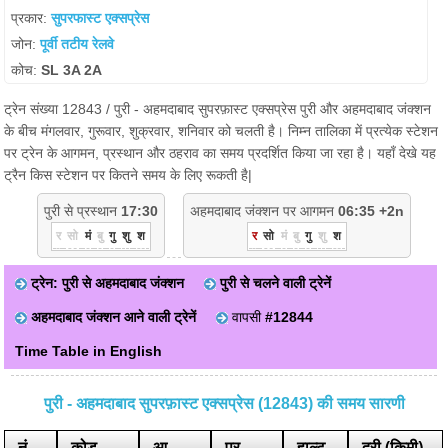
प्रकार:
सुपरफास्ट एक्सप्रेस
जोन:
पूर्वी तटीय रेलवे
कोच:
SL 3A 2A
ट्रेन संख्या 12843 / पुरी - अहमदाबाद सुपरफ़ास्ट एक्सप्रेस पुरी और अहमदाबाद जंक्शन
के बीच मंगलवार, गुरूवार, शुक्रवार, शनिवार को चलती है। निम्न तालिका में प्रत्येक स्टेशन
पर ट्रेन के आगमन, प्रस्थान और ठहराव का समय प्रदर्शित किया जा रहा है। यहाँ देखे यह
ट्रैन किस स्टेशन पर कितने समय के लिए रूकती है|
पुरी से प्रस्थान
17:30
अहमदाबाद जंक्शन पर आगमन
06:35 +2n
र
सो
मं
बु
गु
शु
श
र
सो
मं
बु
गु
शु
श
ट्रेन: पुरी से अहमदाबाद जंक्शन
पुरी से चलने वाली ट्रेनें
अहमदाबाद जंक्शन आने वाली ट्रेनें
वापसी
#12844
Time Table in English
पुरी - अहमदाबाद सुपरफ़ास्ट एक्सप्रेस (12843) की समय सारणी
नं
कोड
आ.
प्र.
हाल्ट
दूरी (किमी)