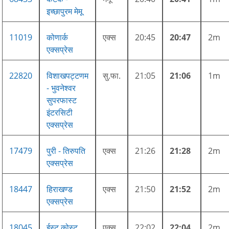
इच्छापुरम मेमू
11019
कोणार्क
एक्स
20:45
20:47
2m
एक्सप्रेस
22820
विशाखपट्टणम
सु.फा.
21:05
21:06
1m
- भुवनेश्वर
सुपरफास्ट
इंटरसिटी
एक्सप्रेस
17479
पुरी - तिरुपति
एक्स
21:26
21:28
2m
एक्सप्रेस
18447
हिराखण्ड
एक्स
21:50
21:52
2m
एक्सप्रेस
18045
ईस्ट कोस्ट
एक्स
22:02
22:04
2m