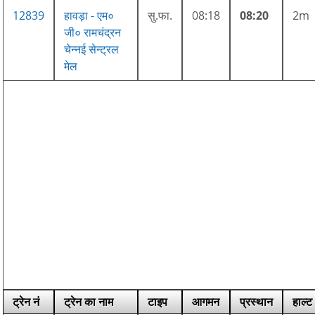
12839
हावड़ा - एम०
सु.फा.
08:18
08:20
2m
जी० रामचंद्रन
चेन्नई सेन्ट्रल
मेल
ट्रेन नं
ट्रेन का नाम
टाइप
आगमन
प्रस्थान
हाल्ट