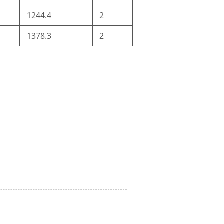
1244.4
2
1378.3
2