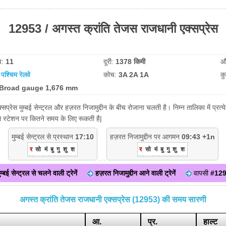
12953 / अगस्त क्रांति तेजस राजधानी एक्सप्रेस
व:
11
दूरी:
1378 किमी
औ
:
पश्चिम रेलवे
कोच:
3A 2A 1A
क
Broad gauge 1,676 mm
सप्रेस मुम्बई सेन्ट्रल और हज़रत निजामुद्दीन के बीच रोजाना चलती है। निम्न तालिका में प्र
िस स्टेशन पर कितने समय के लिए रूकती है|
मुम्बई सेन्ट्रल से प्रस्थान
17:10
हज़रत निजामुद्दीन पर आगमन
09:43 +1n
र
सो
मं
बु
गु
शु
श
र
सो
मं
बु
गु
शु
श
ुम्बई सेन्ट्रल से चलने वाली ट्रेनें
हज़रत निजामुद्दीन आने वाली ट्रेनें
वापसी
#12
अगस्त क्रांति तेजस राजधानी एक्सप्रेस (12953) की समय सारणी
आ.
प्र.
हाल्ट