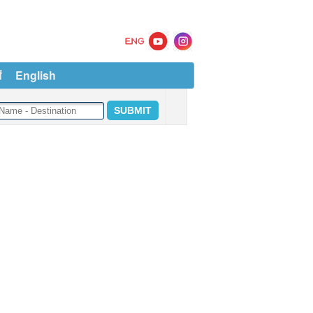
ं
English