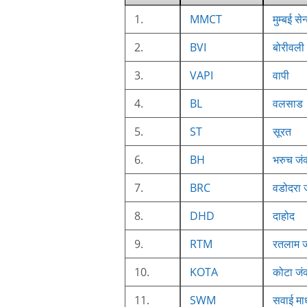
1.
MMCT
मुम्बई सेन
2.
BVI
बोरीवली
3.
VAPI
वापी
4.
BL
वलसाड
5.
ST
सूरत
6.
BH
भरुच जं
7.
BRC
वडोदरा 
8.
DHD
दाहोद
9.
RTM
रतलाम ज
10.
KOTA
कोटा जं
11.
SWM
सवाई माध