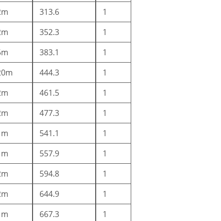
2m
313.6
1
2m
352.3
1
5m
383.1
1
20m
444.3
1
2m
461.5
1
2m
477.3
1
1m
541.1
1
1m
557.9
1
2m
594.8
1
2m
644.9
1
1m
667.3
1