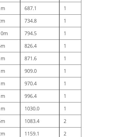
1m
687.1
1
2m
734.8
1
10m
794.5
1
5m
826.4
1
1m
871.6
1
1m
909.0
1
1m
970.4
1
1m
996.4
1
1m
1030.0
1
5m
1083.4
2
2m
1159.1
2