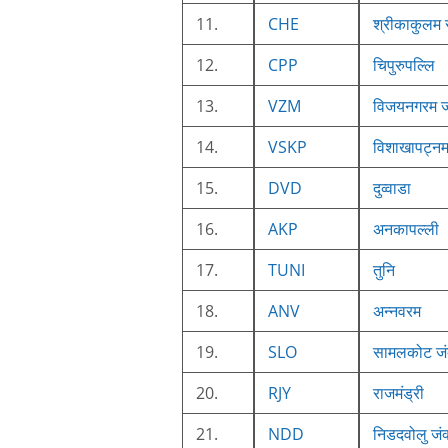
11.
CHE
श्रीकाकुलम 
12.
CPP
चिपुरुपल्लि
13.
VZM
विजयनगरम ज
14.
VSKP
विशाखापट्नम
15.
DVD
दुव्वाडा
16.
AKP
अनकापल्ली
17.
TUNI
तुनि
18.
ANV
अन्नवरम
19.
SLO
सामलकोट जं
20.
RJY
राजमंड्री
21.
NDD
निडदवोलु जं