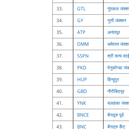
33.
GTL
गुंतकल जंक्
34.
GY
गुत्ती जंक्शन
35.
ATP
अनंतपूर
36.
DMM
धर्मवरम जंक्
37.
SSPN
श्री सत्य साई
38.
PKD
पेनुकोन्डा जं
39.
HUP
हिन्दुपुर
40.
GBD
गौरीबिदनूर
41.
YNK
यलहंका जंक्
42.
BNCE
बेंगलूरु पूर्व
43.
BNC
बेंगलुरु कैंट