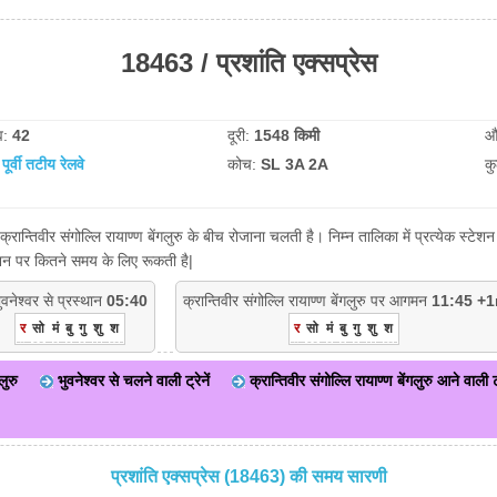
18463 / प्रशांति एक्सप्रेस
व:
42
दूरी:
1548 किमी
औ
:
पूर्वी तटीय रेलवे
कोच:
SL 3A 2A
क
 क्रान्तिवीर संगोल्लि रायाण्ण बेंगलुरु के बीच रोजाना चलती है। निम्न तालिका में प्रत्येक स
टेशन पर कितने समय के लिए रूकती है|
ुवनेश्वर से प्रस्थान
05:40
क्रान्तिवीर संगोल्लि रायाण्ण बेंगलुरु पर आगमन
11:45 +1
र
सो
मं
बु
गु
शु
श
र
सो
मं
बु
गु
शु
श
लुरु
भुवनेश्वर से चलने वाली ट्रेनें
क्रान्तिवीर संगोल्लि रायाण्ण बेंगलुरु आने वाली ट्
प्रशांति एक्सप्रेस (18463) की समय सारणी