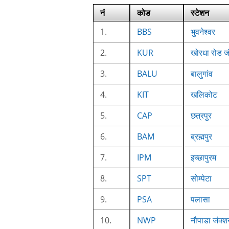
नं
कोड
स्टेशन
1.
BBS
भुवनेश्वर
2.
KUR
खोरधा रोड ज
3.
BALU
बालुगांव
4.
KIT
खलिकोट
5.
CAP
छत्रपुर
6.
BAM
ब्रह्मपुर
7.
IPM
इच्छापुरम
8.
SPT
सोम्पेटा
9.
PSA
पलासा
10.
NWP
नौपाडा जंक्श