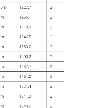
10m
1227.7
2
2m
1256.1
2
2m
1313.2
2
5m
1346.5
2
2m
1380.0
2
1m
1400.2
2
2m
1437.7
2
1m
1461.0
2
2m
1521.4
2
1m
1541.3
2
1m
1544.0
2