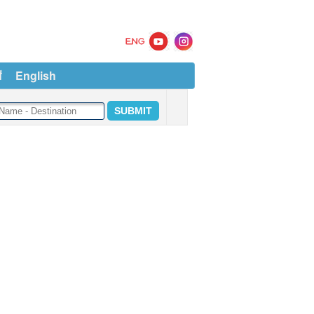
ं
English