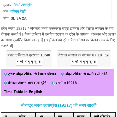
प्रकार:
मेल / एक्सप्रेस
जोन:
पश्चिम रेलवे
कोच:
SL 3A 2A
ट्रेन संख्या 19217 / सौराष्ट्र जनता एक्सप्रेस बांद्रा टर्मिनस और वेरावल जंक्शन के बीच
रोजाना चलती है। निम्न तालिका में प्रत्येक स्टेशन पर ट्रेन के आगमन, प्रस्थान और ठहराव
का समय प्रदर्शित किया जा रहा है। यहाँ देखे यह ट्रैन किस स्टेशन पर कितने समय के लिए
रूकती है|
बांद्रा टर्मिनस से प्रस्थान
13:40
वेरावल जंक्शन पर आगमन
07:10 +1n
र
सो
मं
बु
गु
शु
श
र
सो
मं
बु
गु
शु
श
ट्रेन: बांद्रा टर्मिनस से वेरावल जंक्शन
बांद्रा टर्मिनस से चलने वाली ट्रेनें
वेरावल जंक्शन आने वाली ट्रेनें
वापसी
#19218
Time Table in English
सौराष्ट्र जनता एक्सप्रेस (19217) की समय सारणी
नं
कोड
आ.
प्र.
हाल्ट
दूरी (किमी)