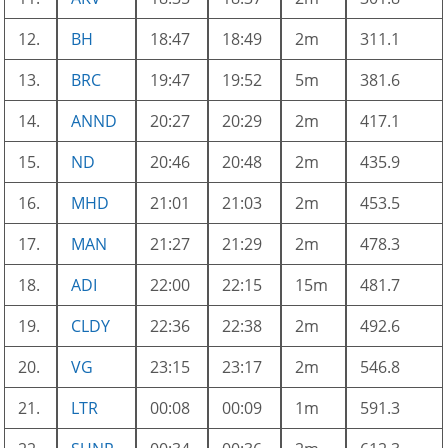
12.
BH
18:47
18:49
2m
311.1
13.
BRC
19:47
19:52
5m
381.6
14.
ANND
20:27
20:29
2m
417.1
15.
ND
20:46
20:48
2m
435.9
16.
MHD
21:01
21:03
2m
453.5
17.
MAN
21:27
21:29
2m
478.3
18.
ADI
22:00
22:15
15m
481.7
19.
CLDY
22:36
22:38
2m
492.6
20.
VG
23:15
23:17
2m
546.8
21.
LTR
00:08
00:09
1m
591.3