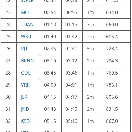
22.
SUNR
00:34
00:36
2m
612.3
23.
MOL
00:54
00:55
1m
634.0
24.
THAN
01:13
01:15
2m
660.0
25.
WKR
01:40
01:42
2m
686.4
26.
RJT
02:36
02:41
5m
728.4
27.
BKNG
03:10
03:12
2m
734.3
28.
GDL
03:45
03:46
1m
769.5
29.
VRR
04:00
04:01
1m
786.1
30.
JLR
04:15
04:17
2m
805.6
31.
JND
04:43
04:45
2m
831.5
32.
KSD
05:15
05:16
1m
867.0